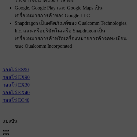
โรงชาร์จขนาด 350 กิโลวัตต์
Google, Google Play และ Google Maps เป็น
เครื่องหมายการค้าของ Google LLC
Snapdragon เป็นผลิตภัณฑ์ของ Qualcomm Technologies,
Inc. และ/หรือบริษัทในเครือ Snapdragon เป็น
เครื่องหมายการค้าหรือเครื่องหมายการค้าจดทะเบียน
ของ Qualcomm Incorporated
วอลโว่ ES90
วอลโว่ EX90
วอลโว่ EX30
วอลโว่ EX40
วอลโว่ EC40
แบ่งปัน