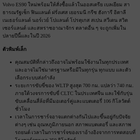
Volvo ES90 ใหม่พร้อมให้สั่งซื้อแล้วในออสเตรีย เบลเยียม สา
ธารณรัฐเช็ก ฟินแลนด์ ฝรั่งเศส เยอรมนี กรีซ ฮังการี อิตาลี
เนเธอร์แลนด์ นอร์เวย์ โปแลนด์ โปรตุเกส สเปน สวีเดน สวิต
เซอร์แลนด์ และสหราชอาณาจักร ตลาดอื่น ๆ จะถูกเพิ่มใน
ปลายปีนี้และในปี 2026
ตัวพิมพ์เล็ก
คุณสมบัติที่กล่าวถึงอาจไม่พร้อมใช้งานในทุกประเทศ
และอาจไม่ใช่มาตรฐานหรือมีในทุกรุ่น ทุกแบบ และตัว
เลือกระบบส่งกําลัง
ระยะการขับขี่ของ WLTP สูงสุด 700 กม. แปลว่า 740 กม.
ภายใต้วงจรการขับขี่ CLTC ในประเทศจีน และใช้กับรุ่น
ขับเคลื่อนสี่ล้อที่มีมอเตอร์คู่และแบตเตอรี่ 106 กิโลวัตต์
ชั่วโมง
เวลาในการชาร์จอาจแตกต่างกันไปและขึ้นอยู่กับปัจจัย
ต่างๆ เช่น อุณหภูมิภายนอก สภาพแบตเตอรี่ และสภาพ
รถยนต์ เวลาในการชาร์จของเราอ้างอิงจากการทดสอบที่