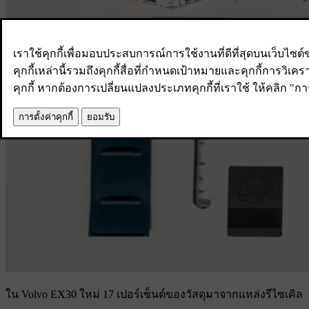
ใน Volvo EX30 ใหม่ 17 เปอร์เซ็นต์ของวัสดุมาจากแหล่งรีไซเคิล