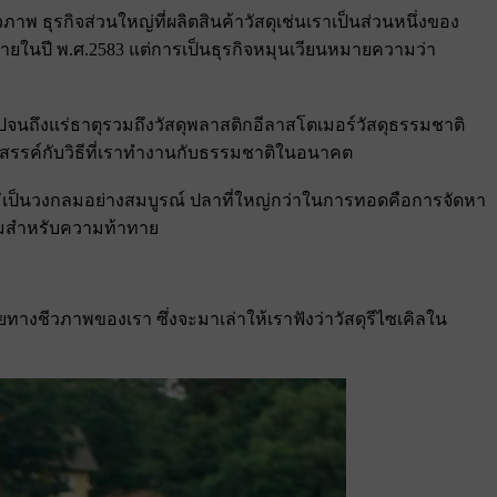
ุรกิจส่วนใหญ่ที่ผลิตสินค้าวัสดุเช่นเราเป็นส่วนหนึ่งของ
วียนภายในปี พ.ศ.2583 แต่การเป็นธุรกิจหมุนเวียนหมายความว่า
หะไปจนถึงแร่ธาตุรวมถึงวัสดุพลาสติกอีลาสโตเมอร์วัสดุธรรมชาติ
สรรค์กับวิธีที่เราทํางานกับธรรมชาติในอนาคต
ก็ยังไม่เป็นวงกลมอย่างสมบูรณ์ ปลาที่ใหญ่กว่าในการทอดคือการจัดหา
้อมสําหรับความท้าทาย
ทางชีวภาพของเรา ซึ่งจะมาเล่าให้เราฟังว่าวัสดุรีไซเคิลใน