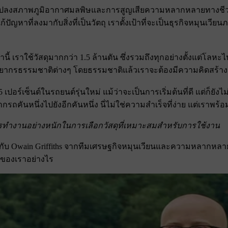
ปลงสภาพภูมิอากาศมลพิษและการสูญเสียความหลากหลายทางชีวภาพ ธ
ก้ปัญหาที่ลงมากับสิ่งที่เป็นวัตถุ เราตั้งเป้าที่จะเป็นธุรกิจหมุนเ
านี้ เราใช้วัสดุมากกว่า 1.5 ล้านตัน ซึ่งรวมถึงทุกอย่างตั้งแต่โล
ัพยากรธรรมชาติต่างๆ โดยธรรมชาติแล้วเราจะต้องมีความคิดสร้าง
 25 เปอร์เซ็นต์ในรถยนต์รุ่นใหม่ แม้ว่าจะเป็นการเริ่มต้นที่ดี แต่
คันหนึ่งไปยังอีกคันหนึ่ง นี่ไม่ใช่ความสําเร็จที่ง่าย แต่เราพร
งานอย่างหนักในการเลือกวัสดุที่เหมาะสมสําหรับการใช้งาน
ุยกับ Owain Griffiths จากทีมเศรษฐกิจหมุนเวียนและความหลากหลาย
นของเราอย่างไร