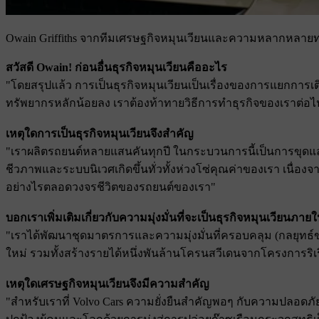
Owain Griffiths จากทีมเศรษฐกิจหมุนเวียนและความหลากหลายทา
สวัสดี Owain! ก่อนอื่นธุรกิจหมุนเวียนคืออะไร
"โดยสรุปแล้ว การเป็นธุรกิจหมุนเวียนเป็นเรื่องของการแยกกา
ทรัพยากรหลักน้อยลง เราต้องท้าทายวิธีการทําธุรกิจของเราต่อไป
เหตุใดการเป็นธุรกิจหมุนเวียนจึงสําคัญ
"เราผลิตรถยนต์หลายแสนคันทุกปี ในกระบวนการนี้เป็นการขุดแ
ชีวภาพและระบบนิเวศเกิดขึ้นทั่วทั้งห่วงโซ่คุณค่าของเรา เนื
อย่างไรตลอดวงจรชีวิตของรถยนต์ของเรา"
บอกเราเพิ่มเติมเกี่ยวกับความมุ่งมั่นที่จะเป็นธุรกิจหมุนเวียนภายใ
"เราได้พัฒนาชุดมาตรการและความมุ่งมั่นที่ครอบคลุม (กลยุทธ์ของเร
ใหม่ รวมทั้งสร้างรายได้หนึ่งพันล้านโครนสวีเดนจากโครงการริเริ
เหตุใดเศรษฐกิจหมุนเวียนจึงมีความสําคัญ
"สําหรับเราที่ Volvo Cars ความยั่งยืนสําคัญพอๆ กับความปลอดภัย