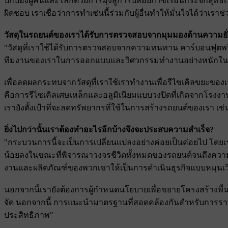
ปกป้องผู้คนและโลกด้วยการมุ่งสู่การปล่อยก๊าซเรือนกระจกสุทธิ
ผิดชอบ เราเชื่อว่าการทําเช่นนี้ร่วมกับผู้อื่นทําให้มั่นใจได้ว่
วัสดุในรถยนต์ของเราได้รับการตรวจสอบจากมุมมองด้านความยั่
"วัสดุที่เราใช้ได้รับการตรวจสอบจากความทนทาน คาร์บอนฟุ
ทีมงานของเราในการออกแบบและวิศวกรรมทํางานอย่างหนักในการ
เพื่อลดผลกระทบจากวัสดุที่เราใช้เราทํางานเพื่อรีไซเคิลขยะของเ
คือการรีไซเคิลเศษเหล็กและอลูมิเนียมแบบวงปิดที่เกิดจากโรงงา
เรายังตั้งเป้าที่จะลดทรัพยากรที่ใช้ในการสร้างรถยนต์ของเรา เช่น
ยิ่งไปกว่านั้นเราต้องทําอะไรอีกบ้างจึงจะประสบความสําเร็จ?
"กระบวนการนี้จะเป็นการเปลี่ยนแปลงอย่างค่อยเป็นค่อยไป โดยเรา
น้อยลงในขณะที่พิจารณาวงจรชีวิตทั้งหมดของรถยนต์จนถึงความสามา
งานและผลิตภัณฑ์ของพวกเขาให้เป็นการดําเนินธุรกิจแบบหมุนเว
นอกจากนี้เรายังต้องการผู้กําหนดนโยบายเพื่อขยายโครงสร้างพื้
จัด นอกจากนี้ การแนะนํามาตรฐานที่สอดคล้องกันสําหรับการราย
ประสิทธิภาพ"