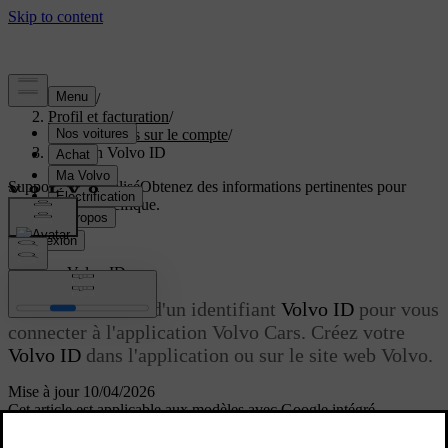
Soutien
/
Profil et facturation
/
Informations sur le compte
/
Créer un Volvo ID
Support personnalisé
Obtenez des informations pertinentes pour
votre voiture spécifique.
Connexion
Créer un
Volvo ID
Vous avez besoin d'un identifiant
Volvo ID
pour vous
connecter à l'application Volvo Cars. Créez votre
Volvo ID
dans l'application ou sur le site web Volvo.
Mise à jour 10/04/2026
Cet article est applicable aux modèles avec Google intégré.