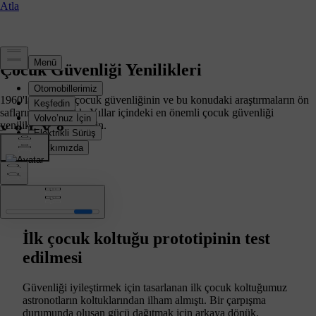
Çocuk Güvenliği Yenilikleri
1960'lardan beri çocuk güvenliğinin ve bu konudaki araştırmaların ön
saflarında yer aldık. Yıllar içindeki en önemli çocuk güvenliği
yeniliklerimizi keşfedin.
1964
İlk çocuk koltuğu prototipinin test
edilmesi
Güvenliği iyileştirmek için tasarlanan ilk çocuk koltuğumuz
astronotların koltuklarından ilham almıştı. Bir çarpışma
durumunda oluşan gücü dağıtmak için arkaya dönük.