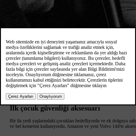
1967
İlk çocuk güvenliği aksesuarı
Bir ila yedi yaşlarındaki çocukları hedefliyordu ve ek dolguya sahi
ve bel kemerini kullanıyordu. Amazon ve yeni Volvo 144'te akses