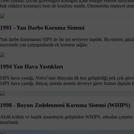
1990 yılında, çocuk güvenliğini koltuğun içine entegre ederek dünyanın
hak ettikleri korumayı hem de konforu sundu. Otomobilin emniyet sist
1991 - Yan Darbe Koruma Sistemi
Yan darbe korumasını SIPS ile bir üst seviyeye taşıdık. Bu sistem, güç
sayesinde yan çarpışmalarda ek koruma sağlar.
1994 Yan Hava Yastıkları
SIPS hava yastığı, Volvo’nun dünyada ilk kez geliştirdiği pek çok güve
SIPS hava yastığı, ihtiyaç anında anında devreye girer; bunun dışında kol
1998 - Boyun Zedelenmesi Koruma Sistemi (WHIPS)
Akıllı koltuk ve başlık tasarımıyla geliştirilen WHIPS, arkadan çarpma
tasarlandı.