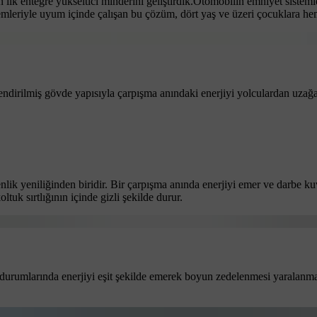
 ilk entegre yükseltici minderini geliştirdik.Otomobilin emniyet sistem
emleriyle uyum içinde çalışan bu çözüm, dört yaş ve üzeri çocuklara h
lendirilmiş gövde yapısıyla çarpışma anındaki enerjiyi yolculardan uza
nlik yeniliğinden biridir. Bir çarpışma anında enerjiyi emer ve darbe 
tuk sırtlığının içinde gizli şekilde durur.
 durumlarında enerjiyi eşit şekilde emerek boyun zedelenmesi yaralanmal