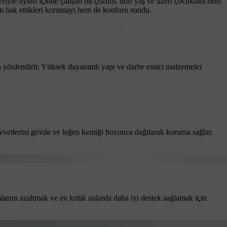
leriyle uyum içinde çalışan bu çözüm, dört yaş ve üzeri çocuklara hem
em hak ettikleri korumayı hem de konforu sundu.
ğa yönlendirir. Yüksek dayanımlı yapı ve darbe emici malzemeler
kuvvetlerini gövde ve leğen kemiği boyunca dağıtarak koruma sağlar.
arını azaltmak ve en kritik anlarda daha iyi destek sağlamak için