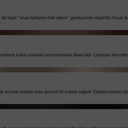
lk başta "insan haklarını ihlal ediyor" gerekçesiyle eleştirildi Ancak b
onotların kalkış anındaki pozisyonundan ilham aldı. Çarpışma kuvvetle
ak seyahat etmenin daha güvenli bir yolunu sağladı. Emniyet kemeri i