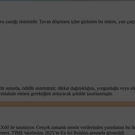
va yastığı sistemidir. Tavan döşemesi içine gizlenen bu sistem, yan çar
adir anlarda, ödüllü sistemimiz; dikkat dağınıklığını, yorgunluğu veya s
müdahale etmesi gerektiğini anlayacak şekilde tasarlanmıştır.
60 ile tanıtılıyor. Gerçek zamanlı sensör verilerinden yararlanan bu i
eri, TIME tarafından 2025’in En İyi Bulşları arasında gösterildi.