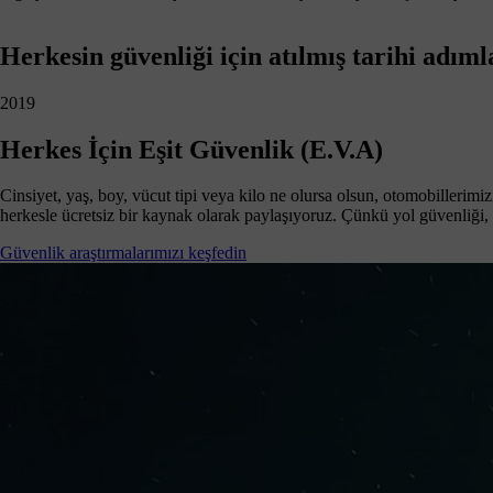
Herkesin güvenliği için atılmış tarihi adıml
2019
Herkes İçin Eşit Güvenlik (E.V.A)
Cinsiyet, yaş, boy, vücut tipi veya kilo ne olursa olsun, otomobillerimi
herkesle ücretsiz bir kaynak olarak paylaşıyoruz. Çünkü yol güvenliği, 
Güvenlik araştırmalarımızı keşfedin