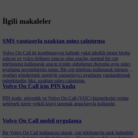
İlgili makaleler
SMS vasıtasıyla uzaktan ısıtıcı çalıştırma
Volvo On Call ile kombinasyon halinde yakıt tahrikli motor bloğu
ısıtıcısı ve yolcu bölmesi ısıtıcısı olan araçlar, normal bir cep
telefonunu kullanarak aracın içinde olduğunuz durumla aynı ısıtıcı
ayarlama seçeneklerini sunar. Bir cep telefonu kullanarak istenen
ayarları göndermek suretiyle zamanlayıcı ayarlarını yapılandırmak
mümkündür, bkz. uzaktan ısıtıcı çalıştırma.
Volvo On Call için PIN kodu
PIN kodu, güvenlik ve Volvo On Call (VOC) hizmetlerini yerine
getirmek üzere yetkili kişiyi tanımak amaçlarıyla kullanılır.
Volvo On Call mobil uygulama
Bir Volvo On Call kullanıcısı olarak, cep telefonuyla park halindeki