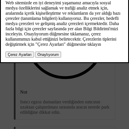
Not
Isıtıcı egzoz dumanları verdiğinden ısıtıcının
uzaktan çalıştırılması sırasında aracın nerede park
edildiğine dikkat edin.