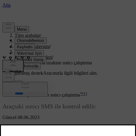
Destek
/
Tüm arabalar
/
XC70 2016
/
Kullanıcı kılavuzu
/
Volvo On Call
/
Konfor hizmetleri
/
SMS vasıtasıyla uzaktan ısıtıcı çalıştırma
Özelleştirilmiş destek
Aracınızla ilgili bilgileri alın.
Giriş yap
*
[1]
SMS vasıtasıyla uzaktan ısıtıcı çalıştırma
Araçtaki ısıtıcı SMS ile kontrol edilir.
Güncel 08.06.2023