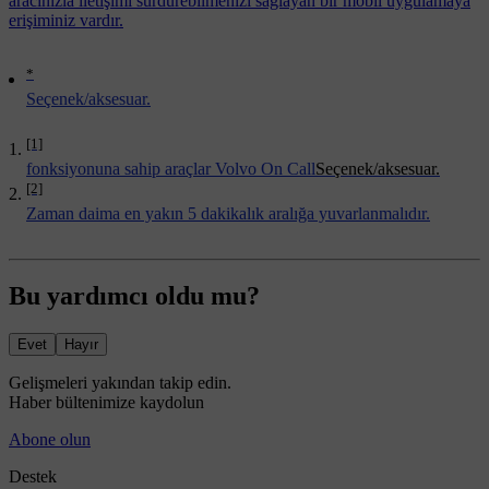
aracınızla iletişimi sürdürebilmenizi sağlayan bir mobil uygulamaya
erişiminiz vardır.
*
Seçenek/aksesuar.
[1]
fonksiyonuna sahip araçlar Volvo On Call
Seçenek/aksesuar.
[2]
Zaman daima en yakın 5 dakikalık aralığa yuvarlanmalıdır.
Bu yardımcı oldu mu?
Evet
Hayır