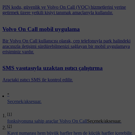
PIN kodu, güvenlik ve Volvo On Call (VOC) hizmetlerini yerine
getirmek üzere yetkili kişiyi tanımak amaçlarıyla kullanılır.
Volvo On Call mobil uygulama
Bir Volvo On Call kullanıcısı olarak, cep telefonuyla park halindeki
aracınızla iletişimi sürdürebilmenizi sağlayan bir mobil uygulamaya
erişiminiz vardır.
SMS vasıtasıyla uzaktan ısıtıcı çalıştırma
Araçtaki ısıtıcı SMS ile kontrol edilir.
*
Seçenek/aksesuar.
[1]
fonksiyonuna sahip araçlar Volvo On Call
Seçenek/aksesuar.
[2]
Kayıt numarası hem büyük harfler hem de küçük harfler içerebilir.