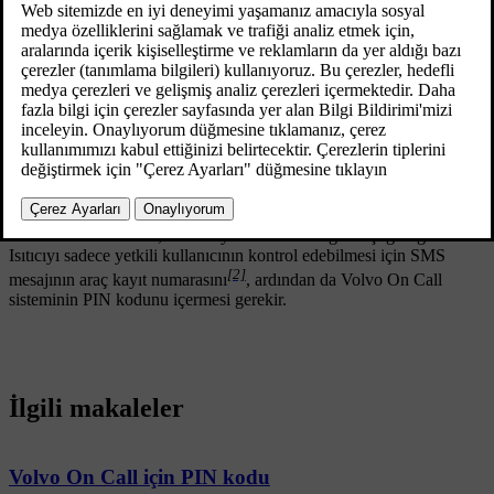
istenen ayarları göndermek suretiyle zamanlayıcı
ayarlarını yapılandırmak mümkündür, bkz.
uzaktan
ısıtıcı çalıştırma
.
Güncel 08.06.2023
Cep telefonunuzla araçtaki ısıtıcıyı kontrol edebilmek, ısıtıcının
çabasız şekilde çalıştırılması, bu sayede de bir SMS maliyetiyle
konfor deneyiminin arttırılması anlamına gelir.
Isıtıcı fonksiyonunun
T1
ve
T2
isimli açıklamada gösterildiği gibi iki
zamanı vardır. Bunlar, aracın ayarlanan sıcaklığa ulaştığını gösterir.
Isıtıcıyı sadece yetkili kullanıcının kontrol edebilmesi için SMS
[2]
mesajının araç kayıt numarasını
, ardından da Volvo On Call
sisteminin PIN kodunu içermesi gerekir.
İlgili makaleler
Volvo On Call için PIN kodu