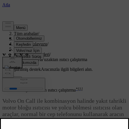
Destek
/
Tüm arabalar
/
XC70 2016
/
Kullanıcı kılavuzu
/
Volvo On Call
/
Konfor hizmetleri
/
SMS vasıtasıyla uzaktan ısıtıcı çalıştırma
Özelleştirilmiş destek
Aracınızla ilgili bilgileri alın.
Giriş yap
*
[1]
SMS vasıtasıyla uzaktan ısıtıcı çalıştırma
Volvo On Call ile kombinasyon halinde yakıt tahrikli
motor bloğu ısıtıcısı ve yolcu bölmesi ısıtıcısı olan
araçlar, normal bir cep telefonunu kullanarak aracın
içinde olduğunuz durumla aynı ısıtıcı ayarlama
seçeneklerini sunar. Bir cep telefonu kullanarak