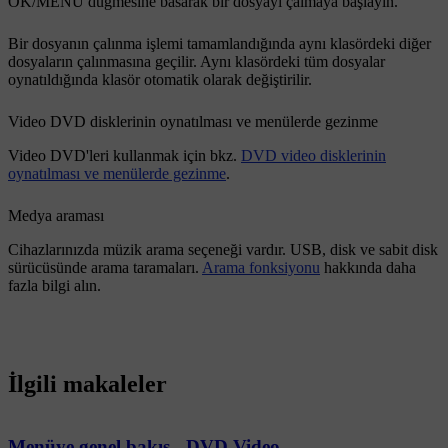
OK/MENU
düğmesine basarak bir dosyayı çalmaya başlayın.
Bir dosyanın çalınma işlemi tamamlandığında aynı klasördeki diğer
dosyaların çalınmasına geçilir. Aynı klasördeki tüm dosyalar
oynatıldığında klasör otomatik olarak değiştirilir.
Video DVD disklerinin oynatılması ve menülerde gezinme
Video DVD'leri kullanmak için bkz.
DVD video disklerinin
oynatılması ve menülerde gezinme
.
Medya araması
Cihazlarınızda müzik arama seçeneği vardır. USB, disk ve sabit disk
sürücüsünde arama taramaları.
Arama fonksiyonu
hakkında daha
fazla bilgi alın.
İlgili makaleler
Menüye genel bakış - DVD Video