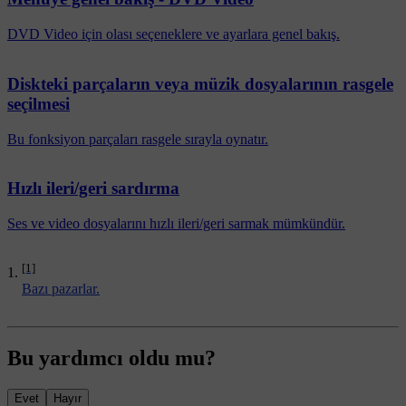
DVD Video için olası seçeneklere ve ayarlara genel bakış.
Diskteki parçaların veya müzik dosyalarının rasgele
seçilmesi
Bu fonksiyon parçaları rasgele sırayla oynatır.
Hızlı ileri/geri sardırma
Ses ve video dosyalarını hızlı ileri/geri sarmak mümkündür.
[1]
Bazı pazarlar.
Bu yardımcı oldu mu?
Evet
Hayır