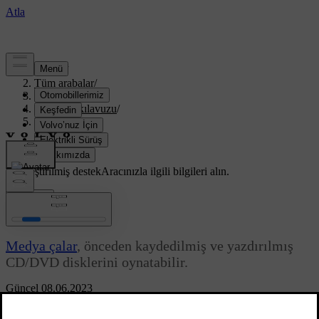
Destek
/
Tüm arabalar
/
XC70 2016
/
Kullanıcı kılavuzu
/
Infotainment
/
CD/DVD
/
CD/DVD
Özelleştirilmiş destek
Aracınızla ilgili bilgileri alın.
Giriş yap
CD/DVD
Medya çalar
, önceden kaydedilmiş ve yazdırılmış
CD/DVD disklerini oynatabilir.
Güncel 08.06.2023
Medya çalar aşağıdaki türde disk ve dosyaları destekler ve
oynatabilir: