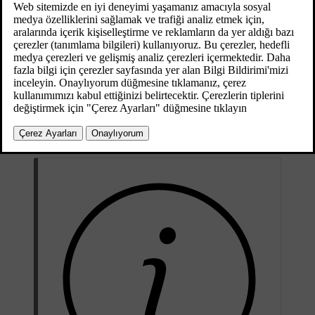
Önceden kaydedilmiş CD/DVD diskleri (CD/DVD Ses).
Önceden kaydedilmiş DVD-Video diskler (DVD Video).
Ses dosyalarının kaydedildiği CD-/DVD diskler.
Desteklenen dosya formatları hakkında daha fazla bilgi için, bkz.
uyumlu dosya formatları
.
Bir disk, oynatılabilir maksimum 5000 dosya (çalma listeleri dahil)
içerebilir.