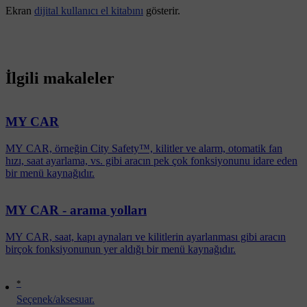
Ekran
dijital kullanıcı el kitabını
gösterir.
İlgili makaleler
MY CAR
MY CAR, örneğin City Safety™, kilitler ve alarm, otomatik fan
hızı, saat ayarlama, vs. gibi aracın pek çok fonksiyonunu idare eden
bir menü kaynağıdır.
MY CAR - arama yolları
MY CAR, saat, kapı aynaları ve kilitlerin ayarlanması gibi aracın
birçok fonksiyonunun yer aldığı bir menü kaynağıdır.
*
Seçenek/aksesuar.