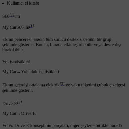
Kullanıcı el kitabı
[1]
S60
'ım
[1]
My Car
S60'ım
Ekran penceresi, aracın tüm sürücü destek sistemini bir grup
şeklinde gösterir - Bunlar, burada etkinleştirilebilir veya devre dışı
bırakılabilir.
Yol istatistikleri
My Car
→
Yolculuk istatistikleri
[3]
Ekran geçmişi ortalama elektrik
ve yakıt tüketimi çubuk çizelgesi
şeklinde gösterir.
[2]
Drive-E
My Car
→
Drive-E
Volvo Drive-E konseptinin parçaları, diğer şeylerle birlikte burada