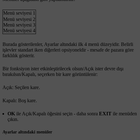
Menü seviyesi 1
Menü seviyesi 2
Menü seviyesi 3
Menü seviyesi 4
Burada gösterilenler,
Ayarlar
altındaki ilk 4 menü düzeyidir. Belirli
işlevler standart iken diğerleri opsiyoneldir - mesafe de pazara göre
farklılık gösterir.
Bir fonksiyon ister etkinleştirilecek olsun/
Açık
ister devre dışı
bırakılsın/
Kapalı
, seçerken bir kare görüntülenir:
Açık
: Seçilen kare.
Kapalı
: Boş kare.
OK
ile
Açık
/
Kapalı
öğesini seçin - daha sonra
EXIT
ile menüden
çıkın.
Ayarlar altındaki menüler