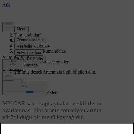
Destek
/
Tüm arabalar
/
XC70 2016
/
Kullanıcı kılavuzu
/
Göstergeler ve kumandalar
/
Aracım
/
MY CAR - menü seçenekleri
Özelleştirilmiş destek
Aracınızla ilgili bilgileri alın.
Giriş yap
MY CAR - menü seçenekleri
MY CAR saat, kapı aynaları ve kilitlerin
ayarlanması gibi aracın fonksiyonlarının
yürütüldüğü bir menü kaynağıdır.
Güncel 08.06.2023