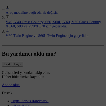
[1]
Araç modeline bağlı olarak değişir.
[2]
V40, V40 Cross Country, S60, S60L, V60, V60 Cross Country,
XC60, S80 ve V70/XC70 için geçerlidir.
[3]
V60 Twin Engine ve S60L Twin Engine için geçerlidir.
Bu yardımcı oldu mu?
Evet
Hayır