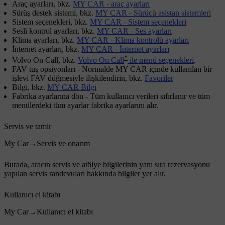
Araç ayarları
, bkz.
MY CAR - araç ayarları
Sürüş destek sistemi
, bkz.
MY CAR - Sürücü asistan sistemleri
Sistem seçenekleri
, bkz.
MY CAR - Sistem seçenekleri
Sesli kontrol ayarları
, bkz.
MY CAR - Ses ayarları
Klima ayarları
, bkz.
MY CAR - Klima kontrolü ayarları
İnternet ayarları
, bkz.
MY CAR - İnternet ayarları
*
Volvo On Call
, bkz.
Volvo On Call
ile menü seçenekleri
.
FAV tuş opsiyonları
- Normalde MY CAR içinde kullanılan bir
işlevi
FAV
düğmesiyle ilişkilendirin, bkz.
Favoriler
Bilgi
, bkz.
MY CAR Bilgi
Fabrika ayarlarına dön
- Tüm kullanıcı verileri sıfırlanır ve tüm
menülerdeki tüm ayarlar fabrika ayarlarını alır.
Servis ve tamir
My Car
→
Servis ve onarım
Burada, aracın servis ve atölye bilgilerinin yanı sıra rezervasyonu
yapılan servis randevuları hakkında bilgiler yer alır.
Kullanıcı el kitabı
My Car
→
Kullanıcı el kitabı