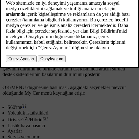
MY CAR normal görünüm örneği.
MY CAR normal görünümüne gitmek için orta konsolda
MY CAR
*
düğmesine basın. Normal görünüm ekranın alt kısmında Start/Stop
işlevinin durumu ile birlikte ekranın üst kısmında aracın sürücü
destek sistemlerinin bazılarının durumunu gösterir.
OK/MENU
düğmesine basılması, aşağıdaki seçenekler mevcut
olduğunda
My Car
menü kaynağına erişir:
[1]
S60'ım
Yolculuk istatistikleri
[2]
[3]
Drive-E
/
Hibrid
Lastik hava basıncı
Ayarlar
Servis ve onarım