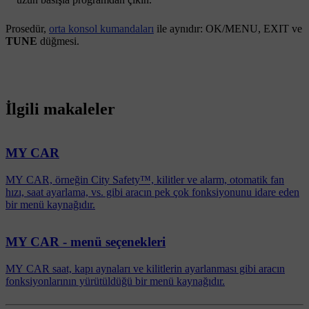
Prosedür,
orta konsol kumandaları
ile aynıdır:
OK/MENU
,
EXIT
ve
TUNE
düğmesi.
İlgili makaleler
MY CAR
MY CAR, örneğin City Safety™, kilitler ve alarm, otomatik fan
hızı, saat ayarlama, vs. gibi aracın pek çok fonksiyonunu idare eden
bir menü kaynağıdır.
MY CAR - menü seçenekleri
MY CAR saat, kapı aynaları ve kilitlerin ayarlanması gibi aracın
fonksiyonlarının yürütüldüğü bir menü kaynağıdır.