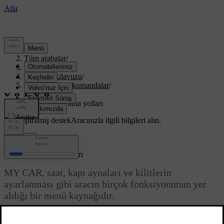
Destek
/
Tüm arabalar
/
XC70 2016
/
Kullanıcı kılavuzu
/
Göstergeler ve kumandalar
/
Aracım
/
MY CAR - arama yolları
Özelleştirilmiş destek
Aracınızla ilgili bilgileri alın.
Giriş yap
MY CAR - arama yolları
MY CAR, saat, kapı aynaları ve kilitlerin
ayarlanması gibi aracın birçok fonksiyonunun yer
aldığı bir menü kaynağıdır.
Güncel 08.06.2023
Geçerli menü seviyesi orta konsoldaki ekranın en üstünde gösterilir.