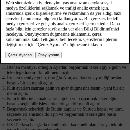
Menü sistemi fonksiyonlarının arama yolları şu şekilde
belirlenmiştir:
Ayarlar
→
Araç ayarları
→
Kilit ayarları
→
Kapı kilitlerini
açmak
→
Sürücü kapısı ve tümü
.
Aşağıda direksiyon simidi tuş takımı kullanılarak bir işleve nasıl
erişilebileceği ve nasıl ayarlanacağına dair bir örnek verilmiştir:
Orta konsol düğmesi
MY CAR
'ne basın.
Başparmak tekerleğine basın.
İstenen menüye, örneğin
Ayarlar
, başparmak tekerleğiyle gelin ve
tekerleğe
basın
- bir alt menü açılır.
İstenen menüye gelin, örneğin
Araç ayarları
ve ayar düğmesine
basın - bir alt menü açılır.
Kilit ayarları
satırına gelin ve ayar düğmesine basın - yeni bir alt
menü açılır.
Kapı kilitlerini açmak
satırına gelin ve başparmak tekerleğine
basın - seçilebilir işlevlerden oluşan bir menü açılır.
Başparmak tekerleği ile
Bütün kapılar
ve
Sürücü kapısı ve tümü
seçenekleri arasında dolaşın ve başparmak tekerleğine basın -
seçenek seçilir.
EXIT
'e kısa basışlarla menülerden kademeli olarak veya tek bir
uzun basışla programdan çıkın.