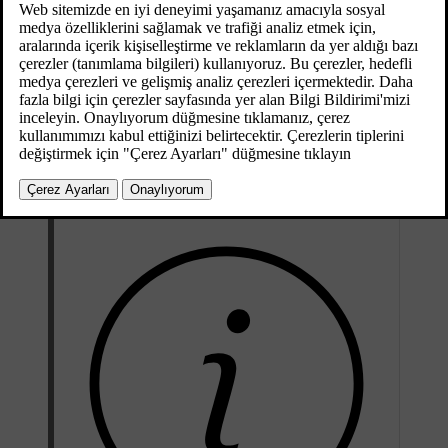
Güncel 08.06.2023
Temel kullanım ve navigasyon için
sistem yönetimi ve menü
navigasyonu
bölümlerini okuyun.
Uygulamaların kullanılması için araç öncelikle
İnternete bağlı
olmalıdır.
Araç kablosuz İnternete bağlandığında ekranın sağ üst köşesinde bir
symbol
sembolü görüntülenir. Herhangi bir internet bağlantısı
mevcut değilse, bu durum konusunda ekranda bilgi verilecektir.