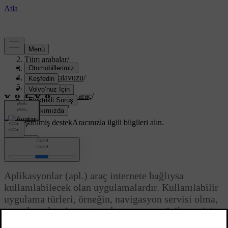
Destek
/
Tüm arabalar
/
XC70 2016
/
Kullanıcı kılavuzu
/
Infotainment
/
İnternete bağlı araç
/
Aplikasyonlar
Özelleştirilmiş destek
Aracınızla ilgili bilgileri alın.
Giriş yap
Aplikasyonlar
Aplikasyonlar (apl.) araç internete bağlıysa
kullanılabilecek olan uygulamalardır. Kullanılabilir
uygulama türleri, örneğin, navigasyon servisi olma,
sosyal medya, internet radyosu veya müzik servisi.