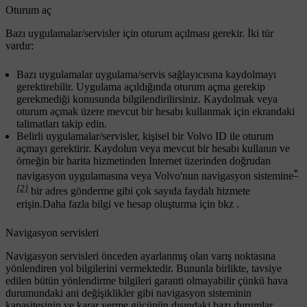
Oturum aç
Bazı uygulamalar/servisler için oturum açılması gerekir. İki tür
vardır:
Bazı uygulamalar uygulama/servis sağlayıcısına kaydolmayı
gerektirebilir. Uygulama açıldığında oturum açma gerekip
gerekmediği konusunda bilgilendirilirsiniz. Kaydolmak veya
oturum açmak üzere mevcut bir hesabı kullanmak için ekrandaki
talimatları takip edin.
Belirli uygulamalar/servisler, kişisel bir Volvo ID ile oturum
açmayı gerektirir. Kaydolun veya mevcut bir hesabı kullanın ve
örneğin bir harita hizmetinden İnternet üzerinden doğrudan
*
navigasyon uygulamasına veya Volvo'nun navigasyon sistemine
[2]
bir adres gönderme gibi çok sayıda faydalı hizmete
erişin.Daha fazla bilgi ve hesap oluşturma için bkz
.
Navigasyon servisleri
Navigasyon servisleri önceden ayarlanmış olan varış noktasına
yönlendiren yol bilgilerini vermektedir. Bununla birlikte, tavsiye
edilen bütün yönlendirme bilgileri garanti olmayabilir çünkü hava
durumundaki ani değişiklikler gibi navigasyon sisteminin
kapasitesinin ve karar verme gücünün dışındaki bazı durumlar