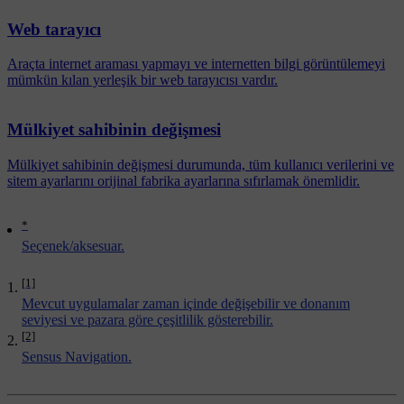
Web tarayıcı
Araçta internet araması yapmayı ve internetten bilgi görüntülemeyi
mümkün kılan yerleşik bir web tarayıcısı vardır.
Mülkiyet sahibinin değişmesi
Mülkiyet sahibinin değişmesi durumunda, tüm kullanıcı verilerini ve
sitem ayarlarını orijinal fabrika ayarlarına sıfırlamak önemlidir.
*
Seçenek/aksesuar.
[1]
Mevcut uygulamalar zaman içinde değişebilir ve donanım
seviyesi ve pazara göre çeşitlilik gösterebilir.
[2]
Sensus Navigation.