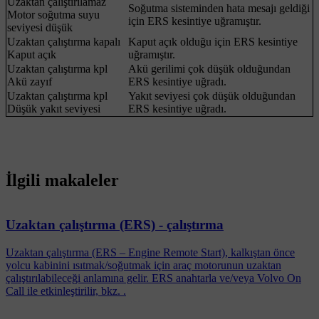
Uzaktan çalıştırılamaz
Soğutma sisteminden hata mesajı geldiği
Motor soğutma suyu
için ERS kesintiye uğramıştır.
seviyesi düşük
Uzaktan çalıştırma kapalı
Kaput açık olduğu için ERS kesintiye
Kaput açık
uğramıştır.
Uzaktan çalıştırma kpl
Akü gerilimi çok düşük olduğundan
Akü zayıf
ERS kesintiye uğradı.
Uzaktan çalıştırma kpl
Yakıt seviyesi çok düşük olduğundan
Düşük yakıt seviyesi
ERS kesintiye uğradı.
İlgili makaleler
Uzaktan çalıştırma (ERS) - çalıştırma
Uzaktan çalıştırma (ERS – Engine Remote Start), kalkıştan önce
yolcu kabinini ısıtmak/soğutmak için araç motorunun uzaktan
çalıştırılabileceği anlamına gelir. ERS anahtarla ve/veya Volvo On
Call ile etkinleştirilir, bkz. .