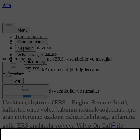
Destek
/
Tüm arabalar
/
XC70 2016
/
Kullanıcı kılavuzu
/
Çalıştırma ve sürüş
/
Uzaktan çalıştırma (ERS) - semboller ve mesajlar
Özelleştirilmiş destek
Aracınızla ilgili bilgileri alın.
Giriş yap
Uzaktan çalıştırma (ERS) - semboller ve mesajlar
Uzaktan çalıştırma (ERS – Engine Remote Start),
kalkıştan önce yolcu kabinini ısıtmak/soğutmak için
araç motorunun uzaktan çalıştırılabileceği anlamına
*
gelir. ERS anahtarla ve/veya Volvo On Call
ile
etkinleştirilir, bkz.
.