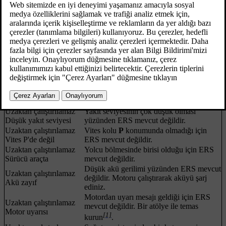
Güncel 08.06.2023
ERS işlevinin arızalandığı veya kesintiye uğradığı durumlarda
gösterge panelinde bir sembol görüntülenir ve bu da açıklayıcı bir
metin mesajıyla desteklenir.
ERS işlevi mevcut değildir
Mesaj
Teknik özellikler
Ardışık maksimum 2 ERS etkinleşmesine
Uzaktan çalıştırılamaz
izin verilmesi yüzünden ERS mevcut
Çok fazla deneme
değildir.
Uzaktan çalıştırılamaz
Yakıt seviyesinin çok düşük olması
Düşük yakıt seviyesi
yüzünden ERS mevcut değildir.
Uzaktan çalıştırılamaz
Vites kolu
P
konumunda olmadığı için
Vites P'de değil
ERS mevcut değildir.
Uzaktan çalıştırılamaz
Yolcu bölmesinde birisi olduğu için ERS
Sürücü araçta
mevcut değildir.
Düşük akü gerilimi yüzünden ERS mevcut
Uzaktan çalıştırılamaz
değildir. Motoru çalıştırarak aküyü şarj
Akü zayıf
ediniz.
Motordan uyarı mesajı geldiği için ERS
Uzaktan çalıştırılamaz
mevcut değildir. Bir atölye ile temas
Motor uyarısı
[1]
kurun
.