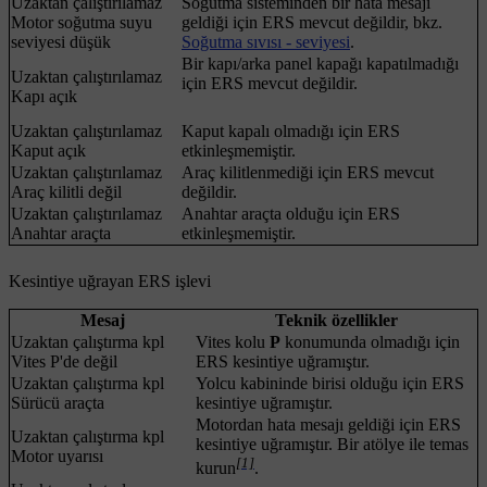
Uzaktan çalıştırılamaz
Soğutma sisteminden bir hata mesajı
Motor soğutma suyu
geldiği için ERS mevcut değildir, bkz.
seviyesi düşük
Soğutma sıvısı - seviyesi
.
Bir kapı/arka panel kapağı kapatılmadığı
Uzaktan çalıştırılamaz
için ERS mevcut değildir.
Kapı açık
Uzaktan çalıştırılamaz
Kaput kapalı olmadığı için ERS
Kaput açık
etkinleşmemiştir.
Uzaktan çalıştırılamaz
Araç kilitlenmediği için ERS mevcut
Araç kilitli değil
değildir.
Uzaktan çalıştırılamaz
Anahtar araçta olduğu için ERS
Anahtar araçta
etkinleşmemiştir.
Kesintiye uğrayan ERS işlevi
Mesaj
Teknik özellikler
Uzaktan çalıştırma kpl
Vites kolu
P
konumunda olmadığı için
Vites P'de değil
ERS kesintiye uğramıştır.
Uzaktan çalıştırma kpl
Yolcu kabininde birisi olduğu için ERS
Sürücü araçta
kesintiye uğramıştır.
Motordan hata mesajı geldiği için ERS
Uzaktan çalıştırma kpl
kesintiye uğramıştır. Bir atölye ile temas
Motor uyarısı
[1]
kurun
.