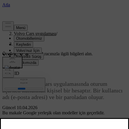
Destek
/
Volvo Cars uygulaması
/
Başlarken
/
Volvo ID
Özelleştirilmiş destek
Aracınızla ilgili bilgileri alın.
Giriş yap
Volvo ID
Volvo ID
; Volvo Cars uygulamasında oturum
açarken kullanılan kişisel bir hesaptır. Bir kullanıcı
adı (e-posta adresi) ve bir paroladan oluşur.
Güncel 10.04.2026
Bu makale Google yerleşik olan modeller için geçerlidir.
Volvo ID
'nizi
Volvo Cars
uygulaması veya