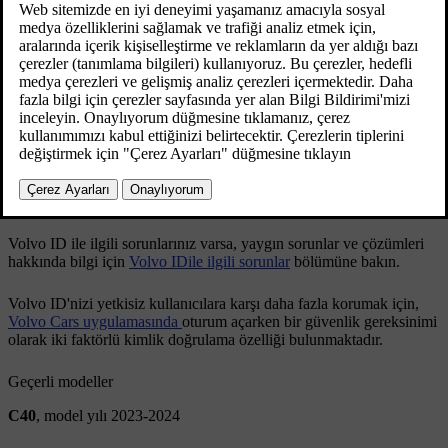
volvoid.eu.volvocars.com/Account
adresi üzerinden hem
oluşturabilir hem de değiştirebilirsiniz.
Bir Volvo ID oluşturma
Volvo ID kullanıcı adınızı veya parolanızı değiştirme
Bir
Volvo ID
oluşturduktan sonra, hesabınıza ek bir iletişim bilgisi
eklemeniz önerilir. Bu, gerektiğinde
Volvo ID
'nizi kurtarmanıza
yardımcı olacaktır. Daha fazla bilgi ve talimat için
Volvo ID hesabını
kurtarmak için iletişim bilgileri ekleme
bölümüne bakın.
Volvo ID
ile ilgili sorunlarınız varsa, yaygın sorunlar ve çözümleri
hakkında bilgi için
Volvo IDile ilgili sorunlar
bölümüne bakın.
Volvo ID
'nizi yetkisiz kullanıcılara karşı daha fazla korumak için,
Volvo Cars uygulamasında
oturum açarken bir güvenlik gereksinimi
olarak iki faktörlü kimlik doğrulama özelliği bulunmaktadır.
Geçerli modeller
C40
, model yılı 2023-2024