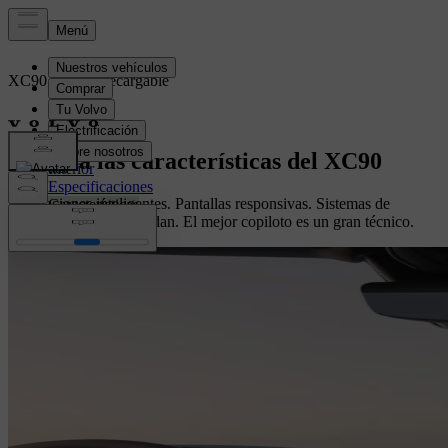
XC90
Híbrido recargable
Resumen
Explora las características del XC90
Interior
Especificaciones
Integraciones inteligentes. Pantallas responsivas. Sistemas de
Características
seguridad que te respaldan. El mejor copiloto es un gran técnico.
Configura el tuyo
Configura el tuyo