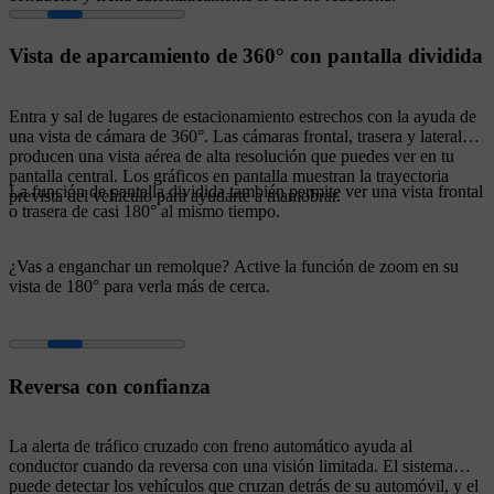
Vista de aparcamiento de 360° con pantalla dividida
Entra y sal de lugares de estacionamiento estrechos con la ayuda de
una vista de cámara de 360°. Las cámaras frontal, trasera y lateral
producen una vista aérea de alta resolución que puedes ver en tu
pantalla central. Los gráficos en pantalla muestran la trayectoria
La función de pantalla dividida también permite ver una vista frontal
prevista del vehículo para ayudarte a maniobrar.
o trasera de casi 180° al mismo tiempo.
¿Vas a enganchar un remolque? Active la función de zoom en su
vista de 180° para verla más de cerca.
Reversa con confianza
La alerta de tráfico cruzado con freno automático ayuda al
conductor cuando da reversa con una visión limitada. El sistema
puede detectar los vehículos que cruzan detrás de su automóvil, y el