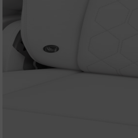
95% entre en la cabina. Los niveles de partículas PM 2.5 en la
cabina se controlan constantemente mediante un sensor óptico y se
muestran en la pantalla central. También puedes comparar los
niveles de PM 2.5 en la cabina con los del exterior del vehículo.
Con la Volvo Cars app, puedes incluso prelimpiar el aire de la
cabina y acceder a información sobre la calidad del aire interior
antes de entrar en el vehículo.