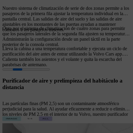
Nuestro sistema de climatización de serie de dos zonas permite a los
pasajeros de la primera fila ajustar la temperatura individual en la
pantalla central. Las salidas de aire del suelo y las salidas de aire
ajustables en los montantes de las puertas ayudan a mantener
Opta por el sistema de climatización de cuatro zonas para permitir
cómodos a los pasajeros traseros.
que los pasajeros laterales de la segunda fila ajusten su temperatura.
Administrarán la configuración desde un panel táctil en la parte
posterior de la consola central.
Lleva la cabina a una temperatura confortable y ejecuta un ciclo de
purificación del aire antes de entrar utilizando la Volvo Cars app.
Calienta también los asientos y el volante y quita la escarcha del
parabrisas de antemano.
Purificador de aire y prelimpieza del habitáculo a
distancia
Las partículas finas (PM 2,5) son un contaminante atmosférico
perjudicial para la salud. Al ayudar eficazmente a reducir o eliminar
los niveles de PM 2.5 en el interior de tu Volvo, nuestro purificador
de aire contribuye significativamente a un entorno limpio en la
cabina. Esta tecnología avanzada atrapa estas partículas
extremadamente pequeñas en un filtro y puede impedir que hasta el