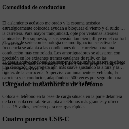
Comodidad de conducción
El aislamiento acústico mejorado y la espuma acústica
estratégicamente colocada ayudan a bloquear el viento y el ruido de
la carretera. Para mayor tranquilidad, opte por ventanas laterales
laminadas. Por supuesto, la suspensión también influye en el confort
El chasis de serie con tecnología de amortiguación selectiva de
de marcha.
frecuencia se adapta a las condiciones de la carretera para una
conducción más controlada. Los amortiguadores se ajustaron con
precisión en los exigentes tramos catalanes de rally, en las
El chasis activo opcional con suspensión neumática trasera te ofrece
escarpadas montañas alemanas de Eifel y en los propios campos de
una sensación de carretera aún más suave ajustando la altura y la
pruebas de Volvo en Suecia.
rigidez de la carrocería. Supervisa continuamente el vehículo, la
carretera y el conductor, adaptándose 500 veces por segundo para
Cargador inalámbrico de teléfono
mejorar las curvas y reducir el cabeceo y el balanceo.
Coloca el teléfono en la base de carga situada en la parte delantera
de la consola central. Se adapta a teléfonos más grandes y ofrece
hasta 15 vatios, perfecto para recargas rápidas.
Cuatro puertos USB-C