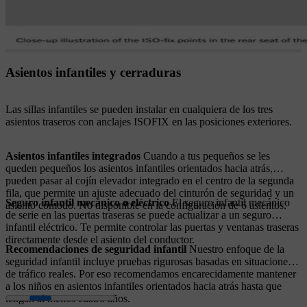
Asientos infantiles y cerraduras
Las sillas infantiles se pueden instalar en cualquiera de los tres
asientos traseros con anclajes ISOFIX en las posiciones exteriores.
Asientos infantiles integrados
Cuando a tus pequeños se les
queden pequeños los asientos infantiles orientados hacia atrás,
pueden pasar al cojín elevador integrado en el centro de la segunda
fila, que permite un ajuste adecuado del cinturón de seguridad y un
Seguro infantil mecánico o eléctrico
El seguro infantil mecánico
asiento cómodo. No disponible en la configuración de 6 asientos.
de serie en las puertas traseras se puede actualizar a un seguro
infantil eléctrico. Te permite controlar las puertas y ventanas traseras
directamente desde el asiento del conductor.
Recomendaciones de seguridad infantil
Nuestro enfoque de la
seguridad infantil incluye pruebas rigurosas basadas en situaciones
de tráfico reales. Por eso recomendamos encarecidamente mantener
a los niños en asientos infantiles orientados hacia atrás hasta que
tengan al menos cuatro años.