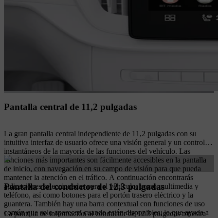
Pantalla central de 11,2 pulgadas
La gran pantalla central independiente de 11,2 pulgadas con su
intuitiva interfaz de usuario ofrece una visión general y un control
instantáneos de la mayoría de las funciones del vehículo. Las
funciones más importantes son fácilmente accesibles en la pantalla
de inicio, con navegación en su campo de visión para que pueda
mantener la atención en el tráfico. A continuación encontrarás
Pantalla del conductor de 12,3 pulgadas
aplicaciones seleccionadas para el vehículo, como multimedia y
teléfono, así como botones para el portón trasero eléctrico y la
guantera. También hay una barra contextual con funciones de uso
común que solo aparecen cuando están disponibles, lo que ayuda a
La pantalla de información al conductor de 12.3 pulgadas muestra