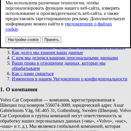
www.volvocars.com
В документе описано, как Volvo Cars (согласно указанному
ниже) обрабатывает ваши персональные данные при посещении
сайта volvocars.com.
Ниже вы найдете следующие разделы:
О компании
Какие персональные данные мы обрабатываем и почему
Как долго мы храним ваши данные
С кем мы делимся вашими персональными данными
Ваши права в отношении данных, которые мы
обрабатываем
Как с нами связаться
Изменения в нашем Уведомлении о конфиденциальности
1. О компании
Volvo Car Corporation — компания, зарегистрированная в
Швеции под номером 556074-3089, юридический адрес Assar
Gabrielssons Väg, SE-405 31, Gothenburg, Sweden (Швеция). Volvo
Car Corporation и группа компаний несут ответственность за
обработку ваших персональных данных («мы», «Volvo», «нас»,
«наш» и т. д.). Мы являемся глобальной компанией, которая