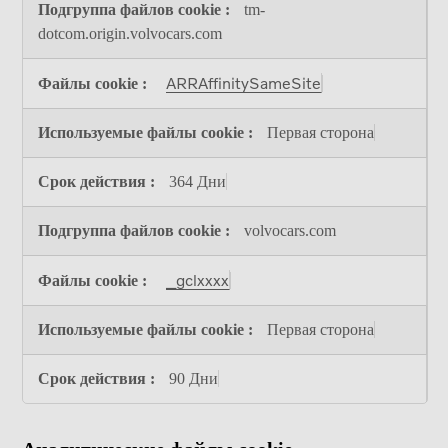
tm-
и
рекламные
dotcom.origin.volvocars.com
cookie
ARRAffinitySameSite
Первая сторона
364 Дни
volvocars.com
_gclxxxx
Первая сторона
90 Дни