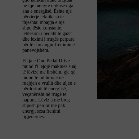
në një mënyrë efikase nga
ana e energjisë. Është një
përzierje teknikash të
thjeshta: mbajtja e një
shpejtësie konstante,
lehtësimi i pedalit të gazit
dhe leximi i rrugës përpara
për të shmangur frenimin e
panevojshëm.
Fikja e One Pedal Drive
mund t'i lejojë makinës suaj
të lëvizë më lirshëm, gjë që
mund të ndihmojë në
ruajtjen e vrullit dhe uljen e
përdorimit të energjisë,
veçanërisht në rrugë të
hapura. Lëvizja me breg
shpesh përdor më pak
energji sesa frenimi
rigjenerues.