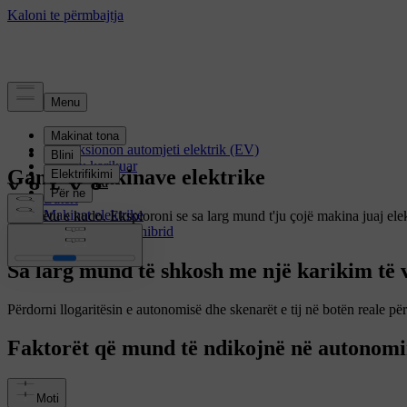
Elektrifikimi
Si funksionon automjeti elektrik (EV)
Duke u karikuar
Gama e makinave elektrike
Autonomia
Bateri
Makinat elektrike
Nga këtu e kudo. Eksploroni se sa larg mund t'ju çojë makina juaj ele
Makinat Plug-in hibrid
Volvo.
Sa larg mund të shkosh me një karikim të
Përdorni llogaritësin e autonomisë dhe skenarët e tij në botën reale pë
Faktorët që mund të ndikojnë në autonomi
Moti