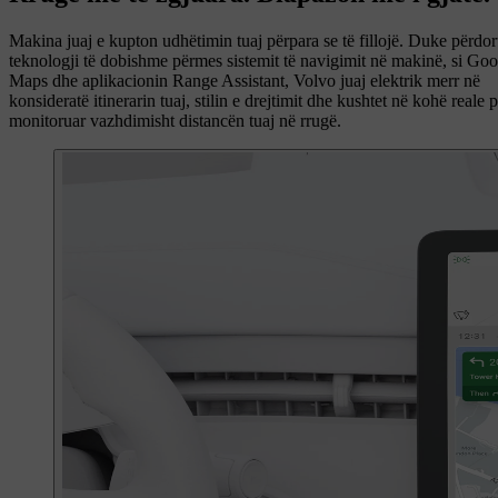
Makina juaj e kupton udhëtimin tuaj përpara se të fillojë. Duke përdor
teknologji të dobishme përmes sistemit të navigimit në makinë, si Goo
Maps dhe aplikacionin Range Assistant, Volvo juaj elektrik merr në
konsideratë itinerarin tuaj, stilin e drejtimit dhe kushtet në kohë reale p
monitoruar vazhdimisht distancën tuaj në rrugë.