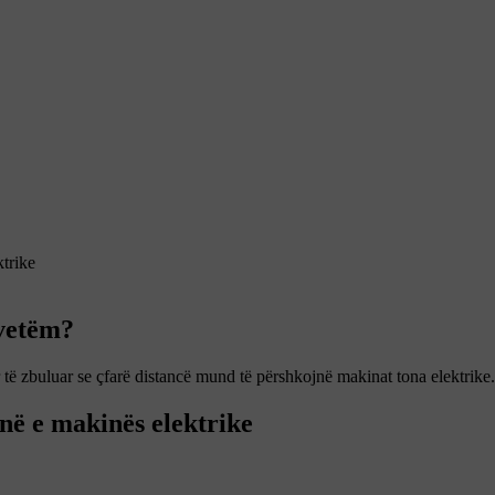
ktrike
 vetëm?
r të zbuluar se çfarë distancë mund të përshkojnë makinat tona elektrike.
në e makinës elektrike