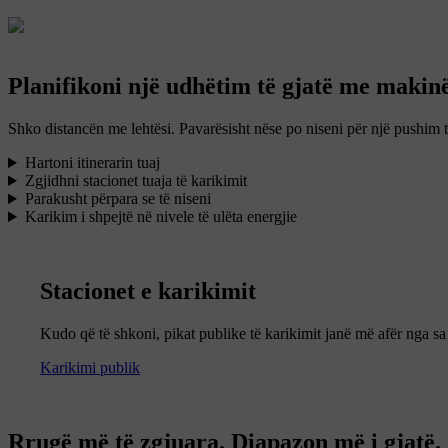
Planifikoni një udhëtim të gjatë me makinë
Shko distancën me lehtësi. Pavarësisht nëse po niseni për një pushim t
Hartoni itinerarin tuaj
Zgjidhni stacionet tuaja të karikimit
Parakusht përpara se të niseni
Karikim i shpejtë në nivele të ulëta energjie
Stacionet e karikimit
Kudo që të shkoni, pikat publike të karikimit janë më afër nga s
Karikimi publik
Rrugë më të zgjuara. Diapazon më i gjatë.