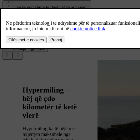
Lloje të ndryshme të drejtimit të automjetit
Lloji i baterisë dhe niveli aktual i baterisë
Specifikimet e modelit të makinës
Çfarë po mbani (ose po tërhiqni)
Gjendja e gomave
Hypermiling –
bëj që çdo
kilometër të ketë
vlerë
Hypermiling ka të bëjë me
nxjerrjen maksimale nga
çdo karikim duke drejtuar