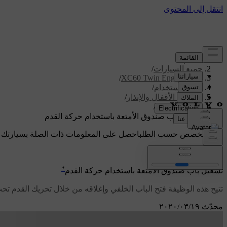
الدعم
/
جميع السيارات
/
/
XC60 Twin Engine 2020
دليل الاستخدام
/
المفتاح، الأقفال والإنذار
/
القفل والفتح
/
تشغيل باب صندوق الأمتعة باستخدام حركة القدم
دعم مخصص حسب الطلب
احصل على المعلومات ذات الصلة بسيارتك 
تسجيل الدخول
*
تشغيل باب صندوق الأمتعة باستخدام حركة القدم
تتيح هذه الوظيفة فتح الباب الخلفي وإغلاقه من خلال تحريك القدم تح
محدّث ١٩‏/٠٣‏/٢٠٢٠