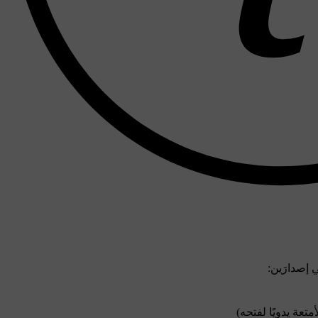
 إصدارَين:
عة يدويًا لفتحه)