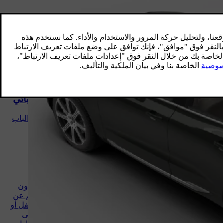
المقالات ذات الصلة
نطاق مفتاح التحكم عن بعد
لكي يعمل مفتاح التحكم عن بعد بصورة
صحيحة، يلزم أن يكون في نطاق معين من
السيارة.
فتح وإغلاق الباب الخلفي الكهربائي
تتيح هذه الوظيفة إمكانية فتح وإغلاق الباب
الخلفي بلمسة زرّ واحدة.
الأسطح العاملة دون مفتاح
والحساسة للّمس
عند توفر وظيفة القفل وفتح القفل بدون
مفتاح، يصبح كافياً وجود مفتاح التحكّم عن
بُعد في الجيب أو الحقيبة. يتم عندها قفل أو
فتح قفل السيارة من خلال اللمس على