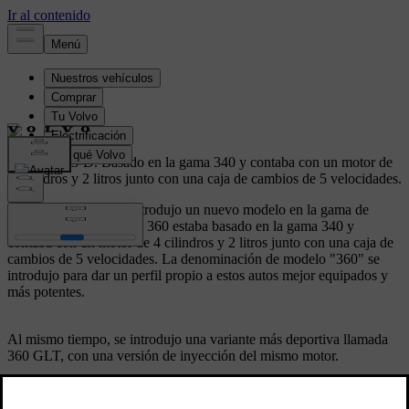
Volvo 360 3-D.
Basado en la gama 340 y contaba con un motor de
4 cilindros y 2 litros junto con una caja de cambios de 5 velocidades.
En otoño de 1982 se introdujo un nuevo modelo en la gama de
Volvo: el 360. El Volvo 360 estaba basado en la gama 340 y
contaba con un motor de 4 cilindros y 2 litros junto con una caja de
cambios de 5 velocidades. La denominación de modelo "360" se
introdujo para dar un perfil propio a estos autos mejor equipados y
más potentes.
Al mismo tiempo, se introdujo una variante más deportiva llamada
360 GLT, con una versión de inyección del mismo motor.
Especificaciones técnicas