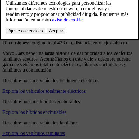
Model: 360 3-d
Producido: 1982 - 1989
Volumen: 33535
Carrocería: 3 puertas con portón trasero
Motor: Unidad OHC de 4 cilindros en línea, 1986 cc, 88.9 x 80 mm
Transmisión: manual de 4 o 5 velocidades
Frenos: hidráulicos, frenos de disco delanteros
Dimensiones: longitud total 423 cm, distancia entre ejes 240 cm.
Volvo Cars tiene una larga historia de dar prioridad a los vehículos
familiares seguros. Acompáñanos en este viaje y descubre nuestra
gama de vehículos totalmente eléctricos, híbridos enchufables y
familiares a continuación.
Descubre nuestros vehículos totalmente eléctricos
Explora los vehículos totalmente eléctricos
Descubre nuestros híbridos enchufables
Explora los híbridos enchufables
Descubre nuestros vehículos familiares
Explora los vehículos familiares