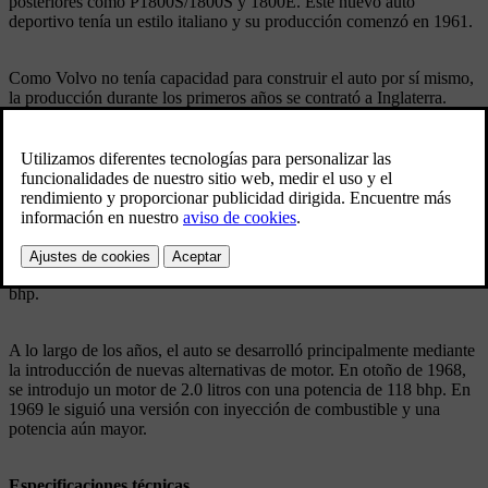
posteriores como P1800S/1800S y 1800E. Este nuevo auto
deportivo tenía un estilo italiano y su producción comenzó en 1961.
Como Volvo no tenía capacidad para construir el auto por sí mismo,
la producción durante los primeros años se contrató a Inglaterra.
Una empresa llamada Pressed Steel fabricaba las carrocerías,
mientras que el montaje final se realizaba en Jensen. El montaje del
P-1800 S se trasladó entonces a Gotemburgo y Lundbyverken 1963.
La producción de carrocerías también se trasladó a Suecia y a
Olofströmsverken. Esto fue en relación con el 1800 E en 1969. El
Volvo P1800 se basaba en el chasis del Volvo 121/122S, pero tenía
una distancia entre ejes más corta. Además, el auto contaba con un
motor completamente nuevo de 1.8 litros y 4 cilindros, que
inicialmente desarrollaba 100 bhp, y posteriormente 108, 115 y 120
bhp.
A lo largo de los años, el auto se desarrolló principalmente mediante
la introducción de nuevas alternativas de motor. En otoño de 1968,
se introdujo un motor de 2.0 litros con una potencia de 118 bhp. En
1969 le siguió una versión con inyección de combustible y una
potencia aún mayor.
Especificaciones técnicas