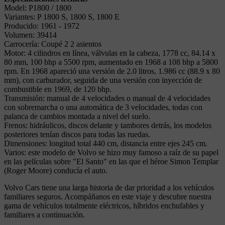
Model: P1800 / 1800
Variantes: P 1800 S, 1800 S, 1800 E
Producido: 1961 - 1972
Volumen: 39414
Carrocería: Coupé 2 2 asientos
Motor: 4 cilindros en línea, válvulas en la cabeza, 1778 cc, 84.14 x
80 mm, 100 bhp a 5500 rpm, aumentado en 1968 a 108 bhp a 5800
rpm. En 1968 apareció una versión de 2.0 litros, 1.986 cc (88.9 x 80
mm), con carburador, seguida de una versión con inyección de
combustible en 1969, de 120 bhp.
Transmisión: manual de 4 velocidades o manual de 4 velocidades
con sobremarcha o una automática de 3 velocidades, todas con
palanca de cambios montada a nivel del suelo.
Frenos: hidráulicos, discos delante y tambores detrás, los modelos
posteriores tenían discos para todas las ruedas.
Dimensiones: longitud total 440 cm, distancia entre ejes 245 cm.
Varios: este modelo de Volvo se hizo muy famoso a raíz de su papel
en las películas sobre "El Santo" en las que el héroe Simon Templar
(Roger Moore) conducía el auto.
Volvo Cars tiene una larga historia de dar prioridad a los vehículos
familiares seguros. Acompáñanos en este viaje y descubre nuestra
gama de vehículos totalmente eléctricos, híbridos enchufables y
familiares a continuación.