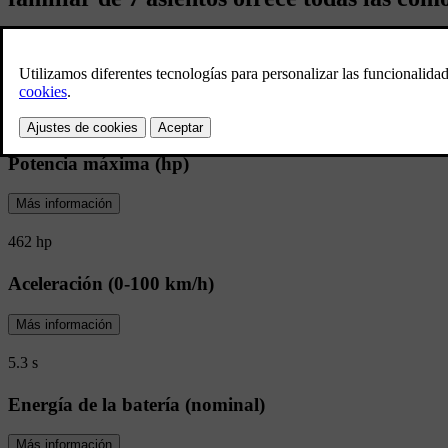
Autonomía eléctrica
Más información
77 km
Potencia máxima (hp)
Más información
462 hp
Aceleración (0-100 km/h)
Más información
5.3 s
Energía de la batería (nominal)
Más información