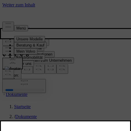
Presse & Medien
Pressematerial
Produktinformationen
Informationen zum Unternehmen
Medienkontakte
location:
CH
Dokumente
Startseite
/
Dokumente
/
Volvo ES90 - technische Daten MY 2026 (Englisch)