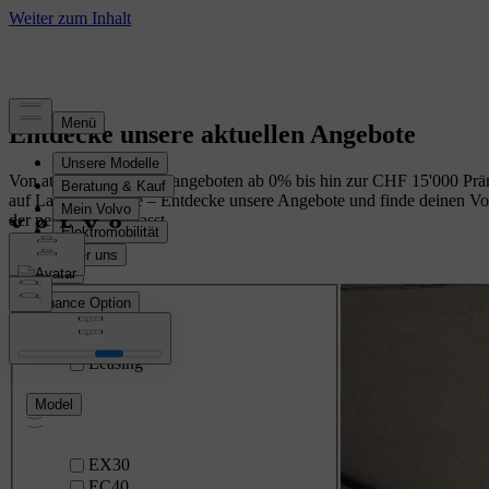
Entdecke unsere aktuellen Angebote
Von attraktiven Leasingangeboten ab 0% bis hin zur CHF 15'000 Prä
auf Lagerfahrzeuge – Entdecke unsere Angebote und finde deinen Vo
der perfekt zu dir passt.
Filter
Finance Option
Leasing
Model
EX30
EC40