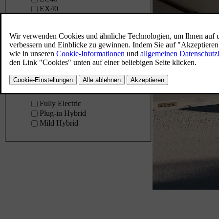
EX40
EX60
EX90
ES90
XC90
Alle anzeigen (9)
Engine Type
Fully Electric
Plug-in Hybrid
Mild Hybrid