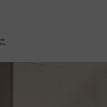
mie
lvo,