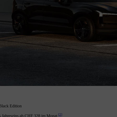
lack Edition
[
2
]
% Jahreszins ab CHF 328 im Monat.