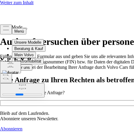
Light Mode
Auskunftsersuchen über person
Füllen Sie bitte das Formular aus und geben Sie uns alle relevanten In
Fahrzeug-Identifizierungsnummer (FIN) bzw. für Daten der digitalen Die
Verzögerungen bei der Bearbeitung Ihrer Anfrage durch Volvo Cars fü
Ihre Anfrage zu Ihren Rechten als betroffe
Worauf bezieht sich Ihre Anfrage?