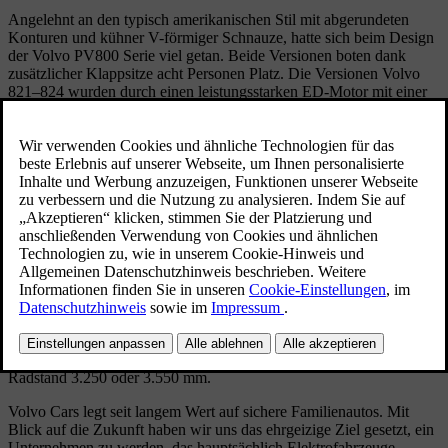
Angelehnt an den typisch amerikanischen Stil mit abgerundeten
Konturen und kühner V-förmiger Schnauze, hatte sich beim Design
der Volvo PV800 Serie viel getan. Beide Versionen boten dank
zusätzlicher Klappsitze acht Personen Platz. Die Versionen Volvo
821–824 wurden durch einen leistungsstarken ED-Motor mit einer
Leistung von 90 PS aufgerüstet.
Technische Daten
Modell: PV801-10
Varianten: PV 800 Chassis PV 801 (Taxi mit Glastrennscheibe) PV
802 (Taxi ohne Glastrennscheibe) PV 810 Chassis, verlängert
Hergestellt: PV801-10: 1938 - 1947 PV821-4: 1947 - 1948
Stückzahl: PV801-10: 1,848 PV821-4: 800
Karosserie: Taxi oder Fahrgestell für Sonderaufbauten.
Motor: Reihen-6-Zylinder-Seitenventile; 3.670 cm³; 84,14x110
Millimeter; 84, 86 oder 90 PS
Getriebe: 3-Gang-Schaltgetriebe mit Bodenhebel (1938-45) oder
Schalthebel an der Lenksäule (1946-48).
Bremsen: Hydraulikbremsen an allen Rädern. Abmessungen:
Radstand 3.250 oder 3.550 mm.
Volvo Cars legt seit langem Wert auf sichere Familienautos. Mit
Blick auf die Zukunft haben wir uns das ehrgeizige Ziel gesetzt, ein
Unternehmen zu werden, das hauptsächlich Elektrofahrzeuge