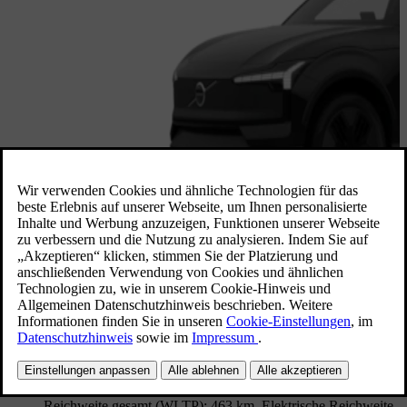
Verfügbar in 4 Wochen
EX30 Cross Country Plus
,
P5 Long Range
Electric
2027 • 463 km elektrische Reichweite
Innenraum "Pine"
Bundesweit verfügbar
Stromverbrauch, gewichtet: 17.1 kWh/100 km. CO₂-
Emissionen, kombiniert: 0 g/km. CO2-Klasse: A. Elektrische
Reichweite gesamt (WLTP): 463 km. Elektrische Reichweite