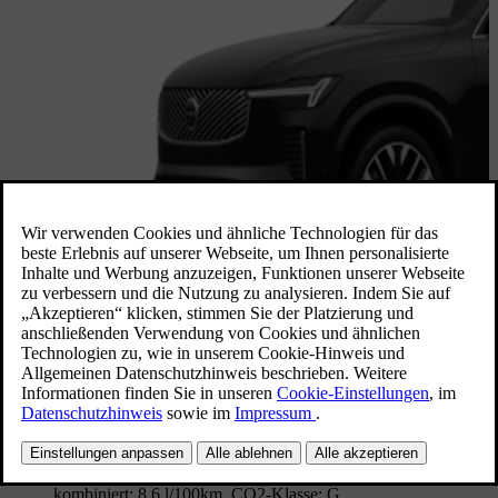
Verfügbar in 4 Wochen
XC90 Plus
,
B5 AWD Mild-Hybrid
2027
Nordico (Vinyl/Ledernachbildung) Anthrazit | Innendesign
Anthrazit
Bundesweit verfügbar
CO₂-Emissionen, kombiniert: 195 g/km. Kraftstoffverbrauch,
kombiniert: 8.6 l/100km. CO2-Klasse: G