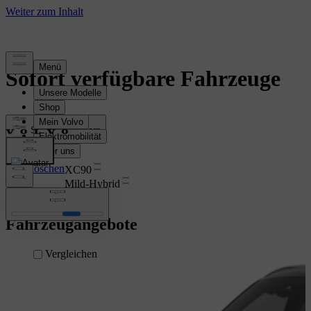
Sofort verfügbare Fahrzeuge
Sortieren & filtern
Filter löschen
XC90
Mild-Hybrid
Fahrzeugangebote
Vergleichen