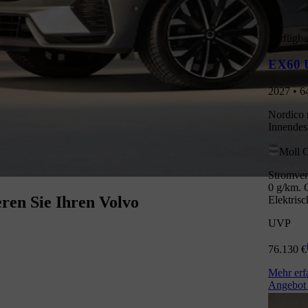
Verfügba
EX60 U
2027 • 6
Nordico 
Innendes
Moll 
Stromver
0 g/km. 
ren Sie Ihren Volvo
Elektris
UVP
76.130 €
Mehr erf
Angebot 