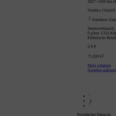
2027 • 650 km el
Nordico (Vinyl/L
Autohaus Ame
Stromverbrauch, 
0 g/km. CO2-Klas
Elektrische Reic
UVP
[
]
71.020 €
Mehr erfahren
Angebot anfrage
1
Rechtlicher Hinweis