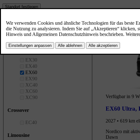
Standort festlegen
Motortyp
Modell
SUV
EX30
EX40
EX60
EX90
XC40
XC60
Verfügbar in 9 
XC90
EX60 Ultra
,
Crossover
2027 • 619 km el
EC40
Nordico mit akti
Limousine
Dawn