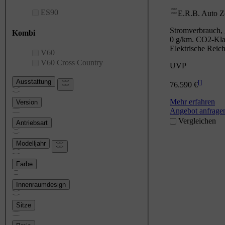
ES90
E.R.B. Auto 
Stromverbrauch, 
Kombi
0 g/km. CO2-Klas
Elektrische Reic
V60
V60 Cross Country
UVP
Ausstattung
[
]
76.590 €
Mehr erfahren
Version
Angebot anfrage
Vergleichen
Antriebsart
Modelljahr
Farbe
Innenraumdesign
Sitze