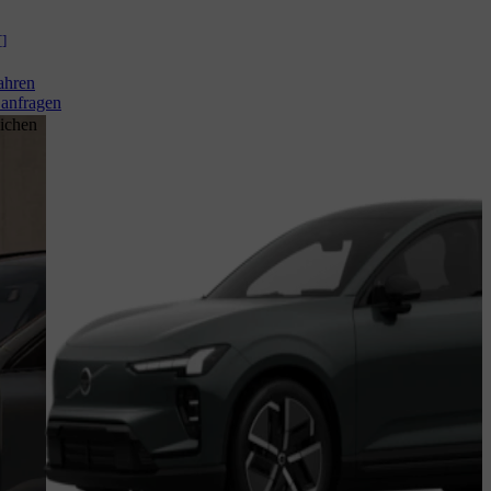
[
]
ahren
anfragen
ichen