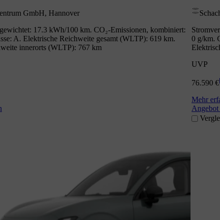
Zentrum GmbH, Hannover
Schac
gewichtet: 17.3 kWh/100 km. CO₂-Emissionen, kombiniert:
Stromver
se: A. Elektrische Reichweite gesamt (WLTP): 619 km.
0 g/km. 
hweite innerorts (WLTP): 767 km
Elektris
UVP
76.590 €
Mehr erf
n
Angebot 
Vergle