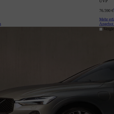
UVP
76.590 €
Mehr erf
n
Angebot 
Vergle