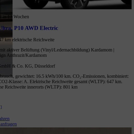
r in 13 Wochen
ltra
,
P10 AWD Electric
47 km elektrische Reichweite
mit aktiver Belüftung (Vinyl/Ledernachbildung) Kardamom |
ign Anthrazit/Kardamom
GmbH & Co. KG, Düsseldorf
brauch, gewichtet: 16.5 kWh/100 km. CO₂-Emissionen, kombiniert:
CO2-Klasse: A. Elektrische Reichweite gesamt (WLTP): 647 km.
che Reichweite innerorts (WLTP): 801 km
[
]
ahren
anfragen