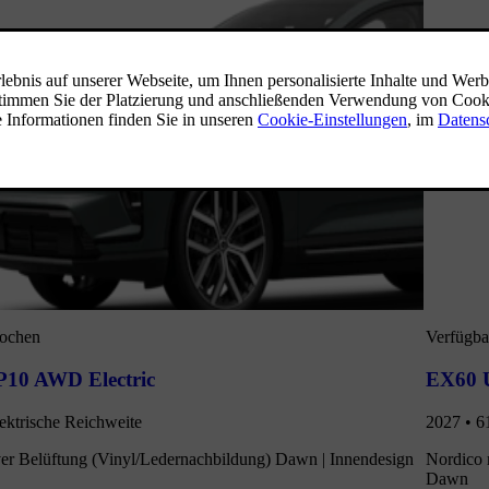
Wochen
Verfügba
P10 AWD Electric
EX60 U
ektrische Reichweite
2027 • 6
ver Belüftung (Vinyl/Ledernachbildung) Dawn | Innendesign
Nordico 
Dawn