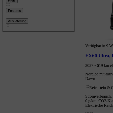
Preis
Features
Auslieferung
Verfügbar in 9 
EX60 Ultra
,
2027 • 619 km el
Nordico mit akti
Dawn
Reichstein & 
Stromverbrauch, 
0 g/km. CO2-Klas
Elektrische Reic