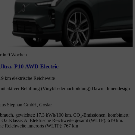
r in 9 Wochen
ltra
,
P10 AWD Electric
19 km elektrische Reichweite
mit aktiver Belüftung (Vinyl/Ledernachbildung) Dawn | Innendesign
aus Stephan GmbH, Goslar
brauch, gewichtet: 17.3 kWh/100 km. CO₂-Emissionen, kombiniert:
CO2-Klasse: A. Elektrische Reichweite gesamt (WLTP): 619 km.
che Reichweite innerorts (WLTP): 767 km