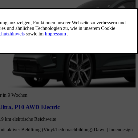
r in 9 Wochen
ltra
,
P10 AWD Electric
19 km elektrische Reichweite
mit aktiver Belüftung (Vinyl/Ledernachbildung) Dawn | Innendesign