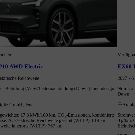
Wochen
Verfügba
P10 AWD Electric
EX60 U
ektrische Reichweite
2027 • 6
ver Belüftung (Vinyl/Ledernachbildung) Dawn | Innendesign
Nordico 
Dawn
Opitz GmbH, Jena
Autoh
gewichtet: 17.3 kWh/100 km. CO₂-Emissionen, kombiniert:
Stromver
se: A. Elektrische Reichweite gesamt (WLTP): 619 km.
0 g/km. 
hweite innerorts (WLTP): 767 km
Elektris