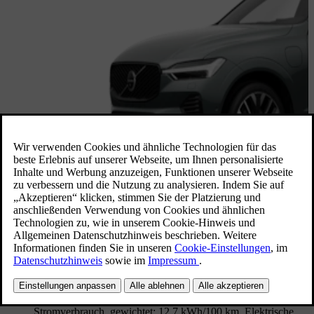
Verfügbar in 4 Wochen
XC60 Ultra
,
T8 AWD Plug-in Hybrid
2027 • 73 km elektrische Reichweite
Nappaleder/Ledernachbildung (belüftet) Anthrazit |
Innendesign Anthrazit
Bundesweit verfügbar
Kraftstoffverbrauch (gewichtet, kombiniert): 3 l/100km.
Stromverbrauch, gewichtet: 12.7 kWh/100 km. Elektrische