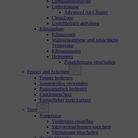
Luftqualitätsanzeige
Luftreinigung
Advanced Air Cleaner
CleanZone
Umluftbetrieb aktivieren
Klimaanlage
Klimazonen
Wahrgenommene und tatsächliche
Temperatur
Klimasensoren
Heizungen
Zusatzheizung einschalten
Fenster und Scheiben
Fenster bedienen
Sonnenrollos verwenden
Panoramadach bedienen
Einklemmschutz
Fensterheber zurücksetzen
Sitze
Vordersitze
Vordersitze einstellen
Sitzvoreinstellungen speichern
Sitzmassage einschalten
Zweite Sitzreihe