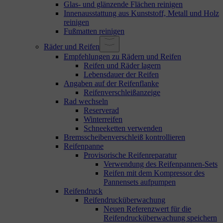
Glas- und glänzende Flächen reinigen
Innenausstattung aus Kunststoff, Metall und Holz
reinigen
Fußmatten reinigen
Räder und Reifen
Empfehlungen zu Rädern und Reifen
Reifen und Räder lagern
Lebensdauer der Reifen
Angaben auf der Reifenflanke
Reifenverschleißanzeige
Rad wechseln
Reserverad
Winterreifen
Schneeketten verwenden
Bremsscheibenverschleiß kontrollieren
Reifenpanne
Provisorische Reifenreparatur
Verwendung des Reifenpannen-Sets
Reifen mit dem Kompressor des
Pannensets aufpumpen
Reifendruck
Reifendrucküberwachung
Neuen Referenzwert für die
Reifendrucküberwachung speichern