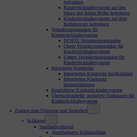
befestigen
Kinderrückhaltesysteme auf den
Sitzen der dritten Reihe befestigen
Kinderrückhaltesysteme auf dem
Beifahrersitz befestigen
Verankerungspunkte für
Kinderrückhaltesysteme
ISOFIX-Verankerungspunkte
Obere Verankerungspunkte für
Kinderrückhaltesysteme
Untere Verankerungspunkte für
Kinderrückhaltesysteme
Integrierter Kindersitz
Integrierten Kindersitz hochklappen
Integrierten Kindersitz
herunterklappen
Empfohlene Kinderrückhaltesysteme
Übersichtstabelle: geeignete Einbauorte für
Kinderrückhaltesysteme
Zugang zum Fahrzeug und Sicherheit
Schlüssel
Standardschlüssel
Abnehmbares Schlüsselblatt