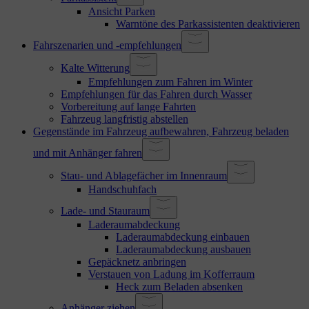
Ansicht Parken
Warntöne des Parkassistenten deaktivieren
Fahrszenarien und -empfehlungen
Kalte Witterung
Empfehlungen zum Fahren im Winter
Empfehlungen für das Fahren durch Wasser
Vorbereitung auf lange Fahrten
Fahrzeug langfristig abstellen
Gegenstände im Fahrzeug aufbewahren, Fahrzeug beladen
und mit Anhänger fahren
Stau- und Ablagefächer im Innenraum
Handschuhfach
Lade- und Stauraum
Laderaumabdeckung
Laderaumabdeckung einbauen
Laderaumabdeckung ausbauen
Gepäcknetz anbringen
Verstauen von Ladung im Kofferraum
Heck zum Beladen absenken
Anhänger ziehen