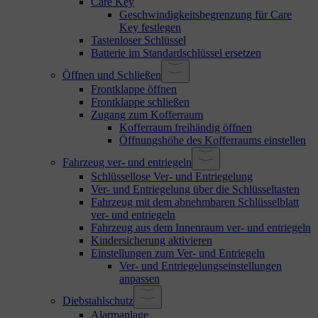
Care Key
Geschwindigkeitsbegrenzung für Care
Key festlegen
Tastenloser Schlüssel
Batterie im Standardschlüssel ersetzen
Öffnen und Schließen
Frontklappe öffnen
Frontklappe schließen
Zugang zum Kofferraum
Kofferraum freihändig öffnen
Öffnungshöhe des Kofferraums einstellen
Fahrzeug ver- und entriegeln
Schlüssellose Ver- und Entriegelung
Ver- und Entriegelung über die Schlüsseltasten
Fahrzeug mit dem abnehmbaren Schlüsselblatt
ver- und entriegeln
Fahrzeug aus dem Innenraum ver- und entriegeln
Kindersicherung aktivieren
Einstellungen zum Ver- und Entriegeln
Ver- und Entriegelungseinstellungen
anpassen
Diebstahlschutz
Alarmanlage