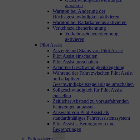
anpassen
Warnton bei Änderung der
Höchstgeschwindigkeit aktivieren
Warnton bei Radarkameras aktivieren
Verkehrszeichenerkennung
Verkehrszeichenerkennung
aktivieren
Pilot Assist
Anzeige und Status von Pilot Assist
Pilot Assist einschalten
Pilot Assist ausschalten
Adaptive Geschwindigkeitsregelung
Während der Fahrt zwischen Pilot Assist
und adaptiver
Geschwindigkeitsregelanlage umschalten
Sollgeschwindigkeit für Pilot Assist
einstellen
Zeitlicher Abstand zu vorausfahrenden
Fahrzeugen anpassen
Auswahl von Pilot Assist als
standardmäßiges Fahrerassistenzsystem
Pilot Assist – Bedingungen und
Begrenzungen
Parkassistent