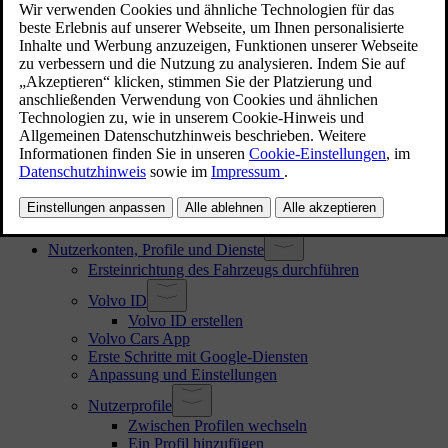
Bedienungsanleitung lesen
Kundendienst und Kontaktinformationen
Fahrerverantwortung
Änderungen, Reparaturen und Zubehörmontage
Wo Sie die Fahrzeug-Identifizierungsnummer finden
Akzeptieren der Nutzungsbedingungen und
Datenerfassung
Verarbeitung von aufgezeichneten und gesammelten
Daten
Online-Dienste und ihre angemessene Nutzung
Fahrzeug verkaufen
Benutzerdaten zurücksetzen
Empfehlungen zur Fahrzeugnutzung im Ausland
Nutzerkonten, Profile und Dienste
Ersteinrichtung des Fahrzeugs durchführen
Volvo ID
Volvo ID erstellen
Volvo Cars App
Erste Schritte mit Google-Diensten
Anpassung und Einstellungen
Nutzerprofile
Zwischen Profilen wechseln
Ein Profil hinzufügen