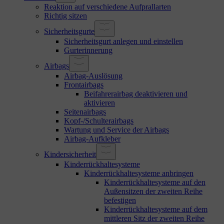
Reaktion auf verschiedene Aufprallarten
Richtig sitzen
Sicherheitsgurte
Sicherheitsgurt anlegen und einstellen
Gurterinnerung
Airbags
Airbag-Auslösung
Frontairbags
Beifahrerairbag deaktivieren und
aktivieren
Seitenairbags
Kopf-/Schulterairbags
Wartung und Service der Airbags
Airbag-Aufkleber
Kindersicherheit
Kinderrückhaltesysteme
Kinderrückhaltesysteme anbringen
Kinderrückhaltesysteme auf den
Außensitzen der zweiten Reihe
befestigen
Kinderrückhaltesysteme auf dem
mittleren Sitz der zweiten Reihe