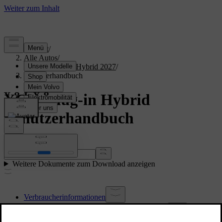
Support
/
Alle Autos
/
XC90 Plug-in Hybrid 2027
/
Benutzerhandbuch
XC90 Plug-in Hybrid
Benutzerhandbuch
Suche im Handbuch...
Weitere Dokumente zum Download anzeigen
Verbraucherinformationen
Informationen zur Bedienungsanleitung