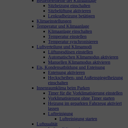
Bedienelemente der Klimaanlage
Sitzheizung einschalten
Sitzbelüftung aktivieren
Lenkradheizung betätigen
Klimaeinstellungen
Temperatur und Klimaanlage
Klimaanlage einschalten
Temperatur einstellen
Temperatur synchronisieren
Luftverteilung und Klimamodi
Lüftungsdüsen einstellen
Automatischen Klimamodus aktivieren
Manuellen Klimamodus aktivieren
Eis, Kondensatbildung und Enteisung
Enteisung aktivieren
Heckscheiben- und Außenspiegelheizung
einschalten
Innenraumklima beim Parken
Timer für die Vorklimatisierung einstellen
Vorklimatisierung ohne Timer starten
Heizung im geparkten Fahrzeug aktiviert
lassen
Luftreinigung
Luftreinigung starten
Luftqualität