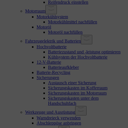
Reifendruck einstellen
Motorraum
Motorkühlsystem
Motorkühlmittel nachfüllen
Motoröl
Motoröl nachfüllen
Fahrzeugelektrik und Batterien
Hochvoltbatterie
Batteriezustand und -leistung optimieren
Kühlsystem der Hochvoltbatterie
12-V-Batterie
Batterieaufkleber
Batterie-Recycling
Sicherungen
Austausch einer Sicherung
Sicherungskasten im Kofferraum
Sicherungskasten im Motorraum
Sicherungskasten unter dem
Handschuhfach
Werkzeuge und Ausrüstung
Warndreieck verwenden
Abschleppöse anbringen