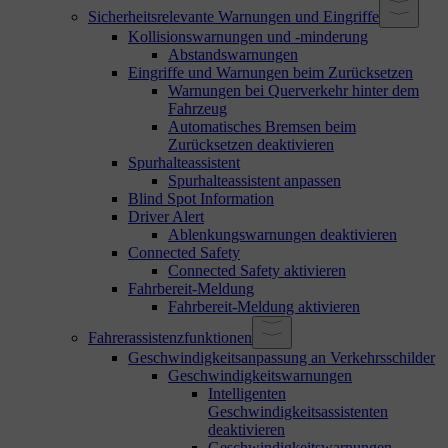
Sicherheitsrelevante Warnungen und Eingriffe
Kollisionswarnungen und -minderung
Abstandswarnungen
Eingriffe und Warnungen beim Zurücksetzen
Warnungen bei Querverkehr hinter dem
Fahrzeug
Automatisches Bremsen beim
Zurücksetzen deaktivieren
Spurhalteassistent
Spurhalteassistent anpassen
Blind Spot Information
Driver Alert
Ablenkungswarnungen deaktivieren
Connected Safety
Connected Safety aktivieren
Fahrbereit-Meldung
Fahrbereit-Meldung aktivieren
Fahrerassistenzfunktionen
Geschwindigkeitsanpassung an Verkehrsschilder
Geschwindigkeitswarnungen
Intelligenten
Geschwindigkeitsassistenten
deaktivieren
Geschwindigkeitswarnungen