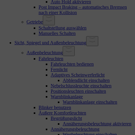
Auto Hold aktivieren
Post Impact Braking – automatisches Bremsen
nach einer Kollision
Getriebe
Schaltstellung auswählen
Manuelles Schalten
Sicht, Spiegel und Außenbeleuchtung
Außenbeleuchtung
Fahrleuchten
Fahrleuchten bedienen
Fernlicht
Adaptives Scheinwerferlicht
Abblendlicht einschalten
Nebelschlussleuchte einschalten
Positionsleuchten einschalten
Warnblinkanlage
Warnblinkanlage einschalten
Blinker benutzen
Äußere Komfortleuchten
Begrüßungslicht
Annäherungsbeleuchtung aktivieren
Annäherungsbeleuchtung
Wegbeleuchtung einschalten