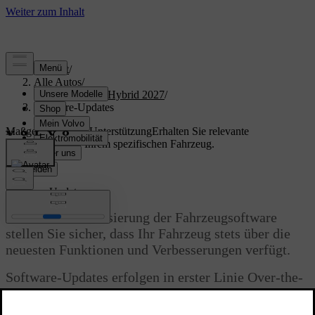
Support
/
Alle Autos
/
XC90 Plug-in Hybrid 2027
/
Software-Updates
Maßgeschneiderte Unterstützung
Erhalten Sie relevante
Informationen zu Ihrem spezifischen Fahrzeug.
Anmelden
Software-Updates
Durch die Aktualisierung der Fahrzeugsoftware
stellen Sie sicher, dass Ihr Fahrzeug stets über die
neuesten Funktionen und Verbesserungen verfügt.
Software-Updates erfolgen in erster Linie Over-the-
Air (OTA). Falls für Ihr Fahrzeug kein OTA-Update
verfügbar ist, verfügen Sie bereits über die neueste