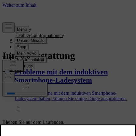
Support
/
Fahrzeuginformationen
/
Innenausstattung
Innenausstattung
Probleme mit dem induktiven
Smartphone-Ladesystem
Wenn Sie Probleme mit dem induktiven Smartphone-
Ladesystem haben, können Sie einige Dinge ausprobieren.