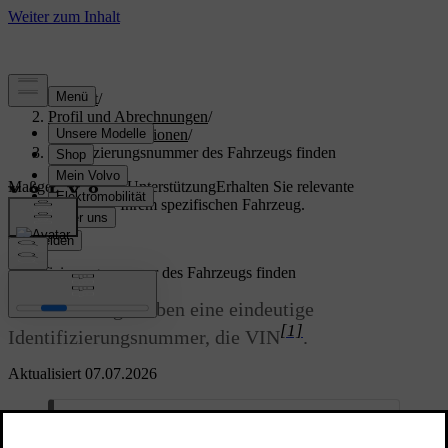
Support
/
Profil und Abrechnungen
/
Kontoinformationen
/
Identifizierungsnummer des Fahrzeugs finden
Maßgeschneiderte Unterstützung
Erhalten Sie relevante
Informationen zu Ihrem spezifischen Fahrzeug.
Anmelden
Identifizierungsnummer des Fahrzeugs finden
Alle Fahrzeuge haben eine eindeutige
[1]
Identifizierungsnummer, die VIN
.
Aktualisiert 07.07.2026