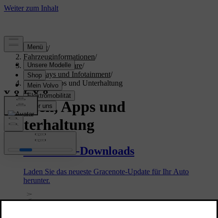
Support
/
Fahrzeuginformationen
/
Fahrzeug-Software
/
Displays und Infotainment
/
Medien, Apps und Unterhaltung
Medien, Apps und
Unterhaltung
Gracenote-Downloads
Laden Sie das neueste Gracenote-Update für Ihr Auto
herunter.