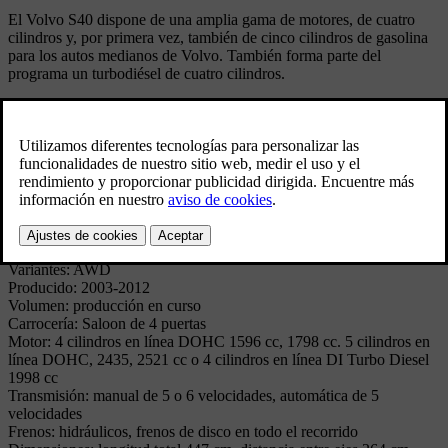
El Volvo S40 dispone de una amplia gama de motores, de cuatro
cilindros y, por primera vez, también de cinco cilindros de gasolina
para los autos medianos de Volvo. También forma parte del
programa un turbodiésel de cuatro cilindros.
El nuevo Volvo S40 también puede equiparse con un sistema de
tracción total. El Volvo S40 tiene una carrocería con un 68% más de
resistencia a la torsión que su predecesor. También tiene un alto
nivel de seguridad con una nueva estructura frontal patentada que
tiene varias zonas de deformación.
Especificaciones técnicas
Modelo: S40 GENERATION 2
Variantes: AWD
Producido: 2003-2012
Volumen: producción en curso
Carrocería: Saloon de 4 puertas
Motor: 4 cilindros en línea DOHC 1596 cc, 1798 cc. 5 cilindros en
línea DOHC, 2435, 2521 cc o 4 cilindros en línea DI Turbo Diesel
1998 cc
Transmisión: manual de 5 o 6 velocidades, automática de 5
velocidades
Frenos: hidráulicos, frenos de disco en todo el recorrido