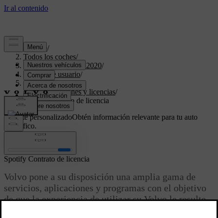
Soporte
/
Todos los coches
/
XC40 Twin Engine 2020
/
Manual de usuario
/
Su Volvo
/
Homologaciones y licencias
/
Spotify Contrato de licencia
Soporte personalizado
Obtén información relevante para tu auto
específico.
Iniciar sesión
Spotify Contrato de licencia
Volvo pone a su disposición una amplia gama de
servicios, aplicaciones y programas con el objetivo
de que la experiencia de utilizar su Volvo le resulte
más cómoda, agradable y segura. Varias de las