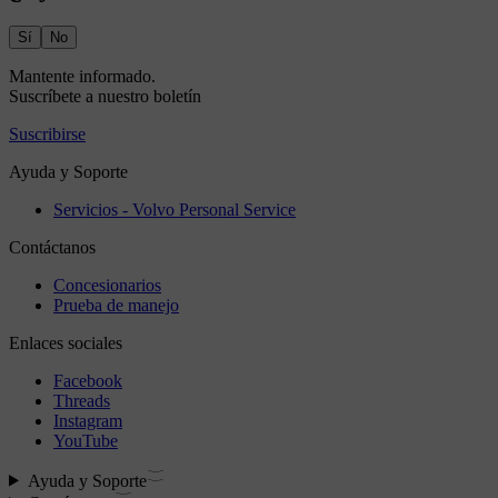
Sí
No