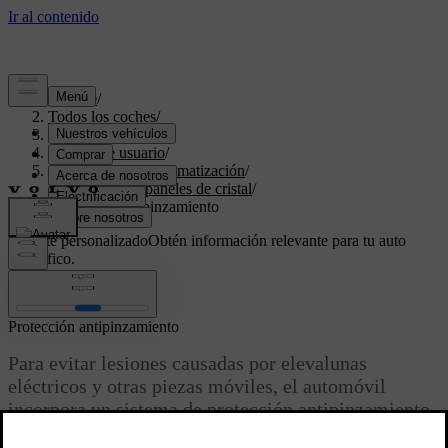
Soporte
/
Todos los coches
/
XC60 2024
/
Manual de usuario
/
Confort interior y climatización
/
Ventanillas y paneles de cristal
/
Protección antipinzamiento
Soporte personalizado
Obtén información relevante para tu auto
específico.
Iniciar sesión
Protección antipinzamiento
Para evitar lesiones causadas por elevalunas
eléctricos y otras piezas móviles, el automóvil
incorpora un sistema de protección antipinzamiento.
También hay prácticas de uso que los ocupantes