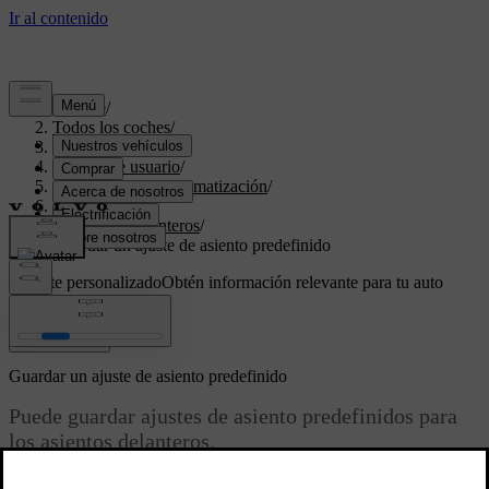
Soporte
/
Todos los coches
/
XC60 2024
/
Manual de usuario
/
Confort interior y climatización
/
Asientos
/
Asientos delanteros
/
Guardar un ajuste de asiento predefinido
Soporte personalizado
Obtén información relevante para tu auto
específico.
Iniciar sesión
Guardar un ajuste de asiento predefinido
Puede guardar ajustes de asiento predefinidos para
los asientos delanteros.
Actualizado 04/04/2025