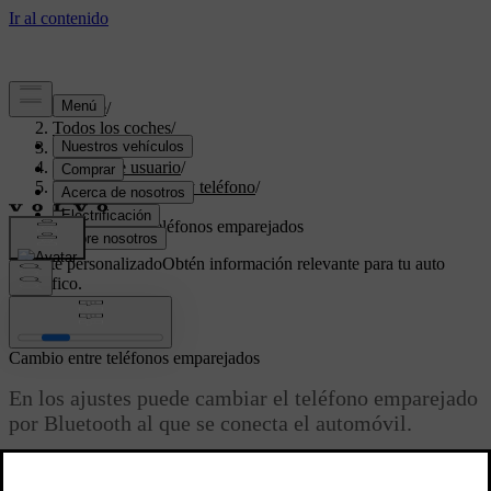
Soporte
/
Todos los coches
/
XC60 2024
/
Manual de usuario
/
Pantallas, software y teléfono
/
Teléfono
/
Cambio entre teléfonos emparejados
Soporte personalizado
Obtén información relevante para tu auto
específico.
Iniciar sesión
Cambio entre teléfonos emparejados
En los ajustes puede cambiar el teléfono emparejado
por Bluetooth al que se conecta el automóvil.
Actualizado 04/04/2025
El automóvil puede conectarse a diferentes teléfonos y recordarlos,