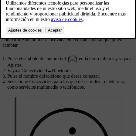
pero nunca puede tener conectado más de un teléfono a la vez.
Si quiere cambiar la conexión Bluetooth a otro dispositivo, tiene que
emparejarlo primero con el automóvil. Puede hacerlo en los ajustes.
Antes de cambiar a otro dispositivo emparejado, asegúrese de que la
conexión Bluetooth está activada en el dispositivo al que quiera
cambiar.
Pulse el símbolo del automóvil
en la barra inferior y vaya a
Ajustes
.
Vaya a
Conectividad
→
Bluetooth
.
Pulse el nombre del teléfono que desee conectar.
Seleccione los servicios para los que desea utilizar el teléfono,
como servicios multimedia o telefónicos.