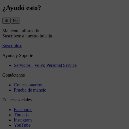
¿Ayudó esto?
Sí
No