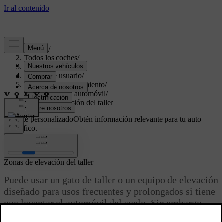
Soporte
/
Todos los coches
/
XC60 2024
/
Manual de usuario
/
Cuidado y mantenimiento
/
Elevación del automóvil
/
Zonas de elevación del taller
Soporte personalizado
Obtén información relevante para tu auto
específico.
Iniciar sesión
Zonas de elevación del taller
Puede usar un gato de taller o un equipo de elevación
diseñado para usos frecuentes y prolongados si tiene
que levantar el automóvil del suelo. Sin embargo,
antes tiene que asegurarse de que el automóvil esté