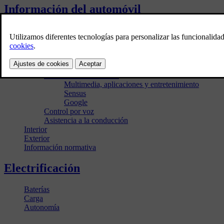
Información del automóvil
Manuales del vehículo
Software del automóvil
Actualizaciones del software
Mapas y navegación
Conectividad
Pantallas e infotainment
Multimedia, aplicaciones y entretenimiento
Sensus
Google
Control por voz
Asistencia a la conducción
Interior
Exterior
Información normativa
Electrificación
Baterías
Carga
Autonomía