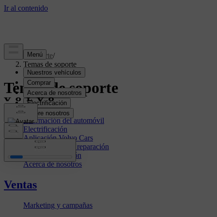
Soporte
/
Temas de soporte
Temas de soporte
Ventas
Información del automóvil
Electrificación
Aplicación Volvo Cars
Mantenimiento y reparación
Perfil y facturación
Acerca de nosotros
Ventas
Marketing y campañas