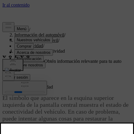
Soporte
/
Información del automóvil
/
Software del automóvil
/
Conectividad
/
Problemas de conectividad
Soporte personalizado
Obtén información relevante para tu auto
específico.
Iniciar sesión
Problemas de conectividad
El símbolo que aparece en la esquina superior
izquierda de la pantalla central muestra el estado de
conectividad del vehículo. En caso de problema,
puede intentar algunas cosas para restaurar la
conectividad.