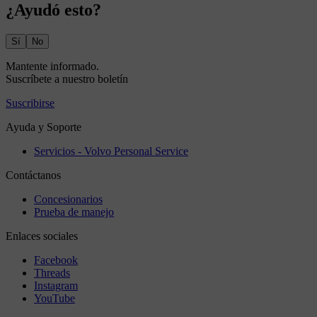
¿Ayudó esto?
Sí
No