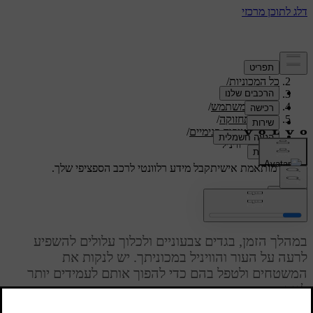
תמיכה
/
כל המכוניות
/
/
ES90 2026
מדריך למשתמש
/
טיפול ותחזוקה
/
ניקוי וטיפוח פנימיים
/
ניקוי עור וויניל
תמיכה מותאמת אישית
קבל מידע רלוונטי לרכב הספציפי שלך.
התחבר
ניקוי עור וויניל
במהלך הזמן, בגדים צבעוניים ולכלוך עלולים להשפיע
לרעה על העור והוויניל במכוניתך. יש לנקות את
המשטחים ולטפל בהם כדי להפוך אותם לעמידים יותר
לנזק.