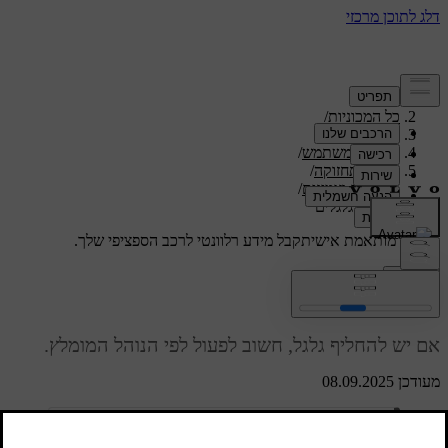
תמיכה
/
כל המכוניות
/
/
ES90 2026
מדריך למשתמש
/
טיפול ותחזוקה
/
גלגלים וצמיגים
/
החלפת גלגלים
תמיכה מותאמת אישית
קבל מידע רלוונטי לרכב הספציפי שלך.
התחבר
החלפת גלגלים
אם יש להחליף גלגל, חשוב לפעול לפי הנוהל המומלץ.
מעודכן 08.09.2025