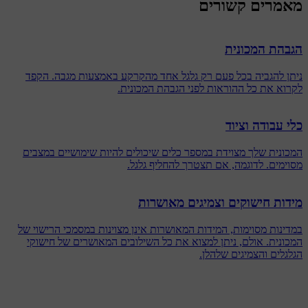
מאמרים קשורים
הגבהת המכונית
ניתן להגביה בכל פעם רק גלגל אחד מהקרקע באמצעות מגבה. הקפד
לקרוא את כל ההוראות לפני הגבהת המכונית.
כלי עבודה וציוד
המכונית שלך מצוידת במספר כלים שיכולים להיות שימושיים במצבים
מסוימים. לדוגמה, אם תצטרך להחליף גלגל.
מידות חישוקים וצמיגים מאושרות
במדינות מסוימות, המידות המאושרות אינן מצוינות במסמכי הרישוי של
המכונית. אולם, ניתן למצוא את כל השילובים המאושרים של חישוקי
הגלגלים והצמיגים שלהלן.