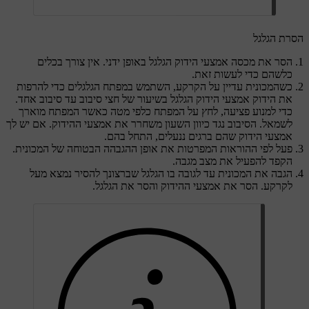
הסרת הגלגל
הסר את מכסה אמצעי הידוק הגלגל באופן ידני. אין צורך בכלים
כלשהם כדי לעשות זאת.
כשהמכונית עדיין על הקרקע, השתמש במפתח הגלגלים כדי להרפות
את הידוק אמצעי הידוק הגלגל בשיעור של חצי סיבוב עד סיבוב אחד.
כדי למנוע פציעה, לחץ על המפתח כלפי מטה כאשר המפתח מוארך
לשמאל. הסיבוב נגד כיוון השעון משחרר את אמצעי ההידוק. אם יש לך
אמצעי הידוק שהם ברגים ננעלים, התחל בהם.
פעל לפי ההוראות המפרטות את אופן ההגבהה הבטוחה של המכונית.
הקפד להפעיל את מצב מגבה.
הגבה את המכונית עד לגובה בו הגלגל שברצונך להסיר נמצא מעל
לקרקע. הסר את אמצעי ההידוק והסר את הגלגל.