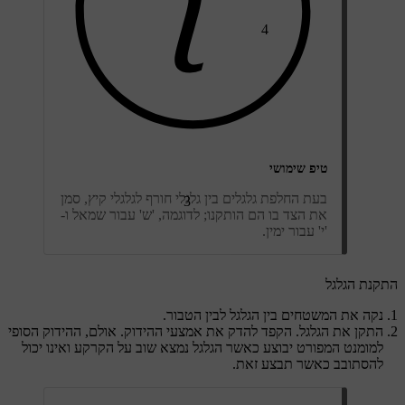
4
טיפ שימושי
בעת החלפת גלגלים בין גלגלי חורף לגלגלי קיץ, סמן
3
את הצד בו הם הותקנו; לדוגמה, 'ש' עבור שמאל ו-
'י' עבור ימין.
התקנת הגלגל
נקה את המשטחים בין הגלגל לבין הטבור.
התקן את הגלגל. הקפד להדק את אמצעי ההידוק. אולם, ההידוק הסופי
למומנט המפורט יבוצע כאשר הגלגל נמצא שוב על הקרקע ואינו יכול
להסתובב כאשר תבצע זאת.