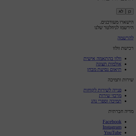
כן
לא