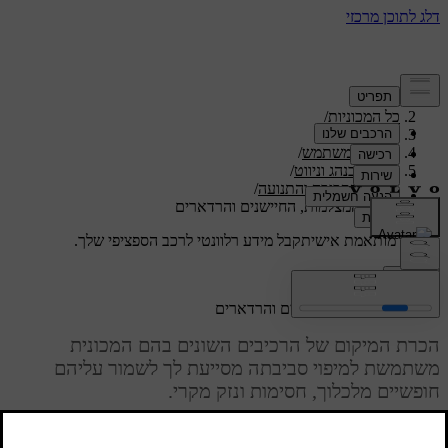
תמיכה
/
כל המכוניות
/
/
ES90 2027
מדריך למשתמש
/
תמיכה בנהג וניווט
/
זיהוי הסביבה והתנועה
/
מיקום המצלמות, החיישנים והרדארים
תמיכה מותאמת אישית
קבל מידע רלוונטי לרכב הספציפי שלך.
התחבר
מיקום המצלמות, החיישנים והרדארים
הכרת המיקום של הרכיבים השונים בהם המכונית
משתמשת למיפוי סביבתה מסייעת לך לשמור עליהם
חופשיים מלכלוך, חסימות ונזק מקרי.
מעודכן 11.12.2025
מאפייני תמיכה בנהג רבים של המכונית מסתמכים על נתונים מהרכיבים