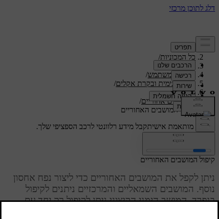
תמיכה
/
כל המכוניות
/
/
ES90 2027
מדריך למשתמש
/
נוחות פנימית ובקרת אקלים
/
מושבים
/
מושבים אחוריים
/
קיפול המושבים האחוריים
תמיכה מותאמת אישית
קבל מידע רלוונטי לרכב הספציפי שלך.
התחבר
קיפול המושבים האחוריים
ניתן לקפל את המושבים האחוריים כדי ליצור נפח אחסון
נוסף. המושבים השמאליים והמרכזיים ניתנים לקיפול
בנפרד. המושב הימני הקיצוני ניתן לקיפול רק יחד עם
המושב המרכזי.