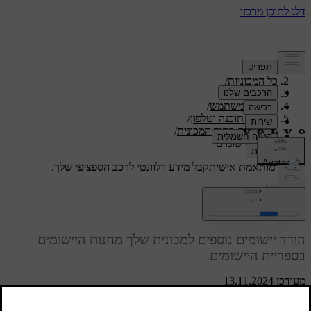
תמיכה
/
כל המכוניות
/
/
ES90 2027
מדריך למשתמש
/
תצוגות, תוכנה וטלפון
/
יישומים בתוך המכונית
/
הורדת יישומים
תמיכה מותאמת אישית
קבל מידע רלוונטי לרכב הספציפי שלך.
התחבר
הורדת יישומים
הורד יישומים נוספים למכונית שלך מחנות היישומים
בספריית היישומים.
מעודכן 13.11.2024
המכונית שלך מצוידת במספר יישומים המותקנים מראש, אבל ניתן לאתר
יישומים אחרים בחנות היישומים ולהוריד אותם.