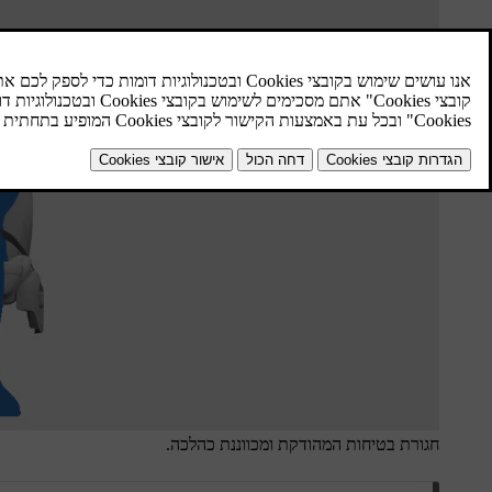
חגורת בטיחות המהודקת ומכווננת כהלכה.