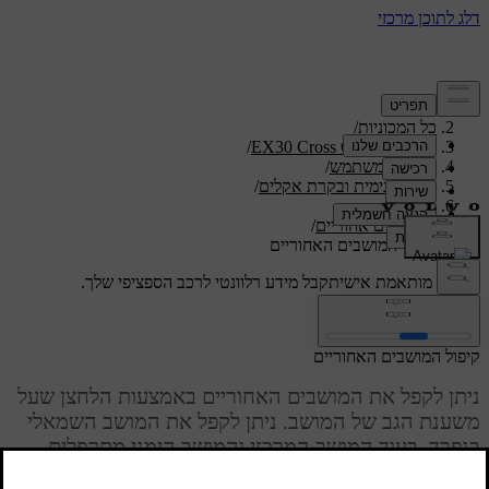
תמיכה
/
כל המכוניות
/
/
EX30 Cross Country 2027
מדריך למשתמש
/
נוחות פנימית ובקרת אקלים
/
מושבים
/
מושבים אחוריים
/
קיפול המושבים האחוריים
תמיכה מותאמת אישית
קבל מידע רלוונטי לרכב הספציפי שלך.
התחבר
קיפול המושבים האחוריים
ניתן לקפל את המושבים האחוריים באמצעות הלחצן שעל
משענת הגב של המושב. ניתן לקפל את המושב השמאלי
בנפרד, בעוד המושב המרכזי והמושב הימני מתקפלים
ביחד.