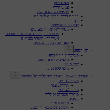
גלגל חילוף
צמיגי חורף
שימוש בשרשרות שלג
בדיקת דיסקי הבלמים לשחיקה
נקר
לחץ ניפוח הצמיגים
ניטור לחץ האוויר בצמיגים
שמירת ערך ייחוס חדש עבור מערכת
ניטור לחץ האוויר בצמיגים
כוונון לחץ ניפוח הצמיגים
תא המנוע
מערכת קירור המנוע
מילוי נוזל קירור למנוע
שמן מנוע
מילוי שמן מנוע
מערכת החשמל והמצברים/סוללות של המכונית
מצבר 12 וולט
תוויות מצבר
מצבר 48 וולט
מיחזור מצברים וסוללות
נתיכים
החלפת נתיך
תיבת נתיכים באזור המטען