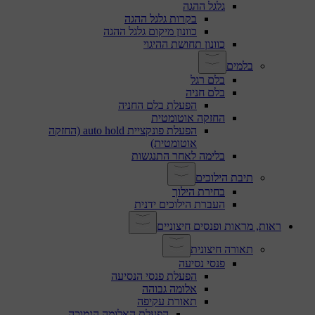
גלגל ההגה
בקרות גלגל ההגה
כוונון מיקום גלגל ההגה
כוונון תחושת ההיגוי
בלמים
בלם רגל
בלם חניה
הפעלת בלם החניה
החזקה אוטומטית
הפעלת פונקציית auto hold (החזקה
אוטומטית)
בלימה לאחר התנגשות
תיבת הילוכים
בחירת הילוך
העברת הילוכים ידנית
ראות, מראות ופנסים חיצוניים
תאורה חיצונית
פנסי נסיעה
הפעלת פנסי הנסיעה
אלומה גבוהה
תאורת עקיפה
הפעלת האלומה הנמוכה