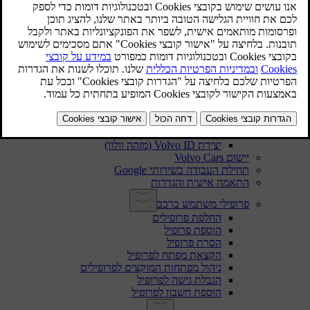
אישור תנאים והתניות ואיסוף נתונים
טיפול בנתונים שנרשמו ונאספו
על אודות שירותים מחוברים ומדיניות השימוש ההוגן
שינוי בעלות הרכב
איפוס נתוני משתמש
המלצות למצבי שינוי אזורים
חשבונות משתמש, פרופילים ושירותים
הגדרת המכונית שלך בפעם הראשונה
Volvo ID (מזהה וולוו)
יצירת Volvo ID (מזהה וולוו)
יישום Volvo Cars
תחילת העבודה בשירותי Google
התאמה אישית והגדרות
פרופילי משתמש ברכב
החלפת פרופילים
הוספת פרופיל
הסרת פרופיל
הקצאת מפתח לפרופיל
ניהול מפתחות המוקצים לפרופילים
הגבלת גישה לפרופיל
הוספת חשבון לפרופיל