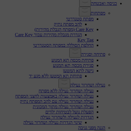
כניסה ואבטחה
מפתחות
מפתח סטנדרטי
להב מפתח נתיק
Care Key (מפתח הגבלת מהירות)
הגדרת מגבלת מהירות עבור Care Key
Key Tag
החלפת הסוללה במפתח הסטנדרטי
פתיחה וסגירה
פתיחת מכסה תא המנוע
סגירת מכסה תא המנוע
גישה לתא המטען
פתיחת תא המטען ללא מגע יד
נעילה ושחרור נעילה
נעילה ושחרור נעילה ללא מפתח
נעילה ושחרור נעילה באמצעות לחצני המפתח
נעילה ושחרור נעילה עם להב המפתח נתיק
נעילה ושחרור נעילה מתוך המכונית
הפעלת נועל לבטיחות ילדים
הגדרות לנעילה ולשחרור נעילה
שינוי הגדרות נעילה ושחרור נעילה
הגנה מפני גניבה