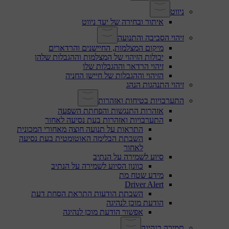
ניווט
איתור ובחירה של יעד ניווט
זיהוי הסביבה והתנועה
מיקום המצלמות, החיישנים והרדארים
יכולות הזיהוי של המצלמות וההגבלות שלהן
זיהוי הרדאר וההגבלות שלו
הזיהוי וההגבלות של חיישן החניה
זיהוי התנהגות הנהג
התערבויות בטיחות ואזהרות
אזהרות התנגשות והפחתת השפעה
התערבויות ואזהרות בעת נסיעה לאחור
התראות על תנועה חוצה מאחורי המכונית
השבתת הבלימה האוטומטית בעת נסיעה
לאחור
סיוע לשמירה על הנתיב
כוונון הסיוע לשמירה על הנתיב
מידע שטח מת
Driver Alert
השבתת הודעות התראת הסחת דעת
הודעת מוכן לנהיגה
אפשור הודעת מוכן לנהיגה
תמיכה בנהיגה