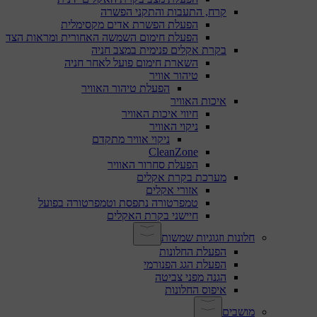
קרח, התעבות והתקני הפשרה
הפעלת הפשרת אדים מקסימלית
הפעלת חימום השמשה האחורית ומראות הצד
בקרת אקלים פנימית במצב חניה
השארת חימום פועל לאחר חניה
טיהור אוויר
הפעלת טיהור האוויר
איכות האוויר
חיווי איכות האוויר
ניקוי האוויר
ניקוי אוויר מתקדם
CleanZone
הפעלת סחרור האוויר
מערכת בקרת אקלים
אזורי אקלים
טמפרטורה נתפסת וטמפרטורה בפועל
חיישני בקרת האקלים
חלונות וזגוגיות שמשות
הפעלת החלונות
הפעלת הגג הפנורמי
הגנה מפני צביטה
איפוס החלונות
מושבים