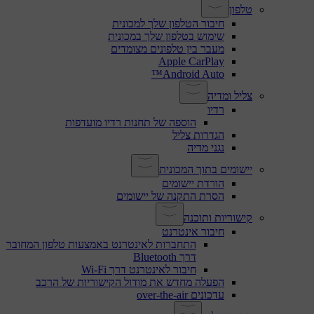
טלפון
חיבור הטלפון שלך למכונית
שימוש בטלפון שלך במכונית
מעבר בין טלפונים מצומדים
Apple CarPlay
Android Auto™
צליל ומדיה
רדיו
הוספה של תחנות רדיו מועדפות
הגדרות צליל
נגני מדיה
יישומים בתוך המכונית
הורדת יישומים
הסרת התקנה של יישומים
קישוריות ותוכנה
חיבור אינטרנט
התחברות לאינטרנט באמצעות טלפון המחובר
דרך Bluetooth
חיבור לאינטרנט דרך Wi-Fi
הפעלה מחדש את מודול הקישוריות של הרכב
עדכונים over-the-air