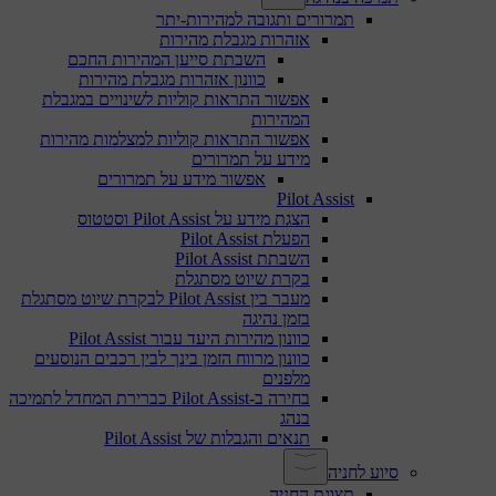
תמרורים ותגובה למהירות-יתר
אזהרות מגבלת מהירות
השבתת סייען המהירות החכם
כוונון אזהרות מגבלת מהירות
אפשור התראות קוליות לשינויים במגבלת
המהירות
אפשור התראות קוליות למצלמות מהירות
מידע על תמרורים
אפשור מידע על תמרורים
Pilot Assist
הצגת מידע על Pilot Assist וסטטוס
הפעלת Pilot Assist
השבתת Pilot Assist
בקרת שיוט מסתגלת
מעבר בין Pilot Assist לבקרת שיוט מסתגלת
בזמן נהיגה
כוונון מהירות היעד עבור Pilot Assist
כוונון מרווח הזמן בינך לבין רכבים הנוסעים
מלפנים
בחירה ב-Pilot Assist כברירת המחדל לתמיכה
בנהג
תנאים והגבלות של Pilot Assist
סיוע לחניה
תצוגת החניה