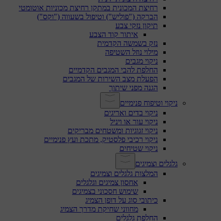
רחיצת המכונית במתקן רחיצת מכוניות אוטומטי
הברקה ("פוליש") וטיפול בשעווה ("וקס")
תיקון נזקי צבע
איתור קוד הצבע
נזק בשמשה הקדמית
מילוי נוזל השטיפה
ניקוי מגבים
החלפת להבי המגבים הקדמיים
הפעלת מצב השירות של המגבים
הגנה מפני שיתוך
ניקוי וטיפוח פנימיים
ניקוי בדים ואריגים
ניקוי עור או ויניל
ניקוי זגוגיות ומשטחים מבריקים
ניקוי רכיבי פלסטיק, מתכת ועץ פנימיים
ניקוי שטיחים
גלגלים וצמיגים
המלצות גלגלים וצמיגים
אחסון צמיגים וגלגלים
שימוש חסכוני בצמיגים
כיתובי סוג על דופן הצמיג
מחווני שחיקת מדרך הצמיג
החלפת גלגלים