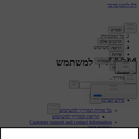
תמיכה
/
כל המכוניות
/
/
S60 2024
מדריך למשתמש
S60 מדריך למשתמש
חפש במדריך...
מידע הצרכן
על אודות המדריך למשתמש
קריאת המדריך למשתמש
Customer support and contact information
אחריות הנהג
שינויים, תיקונים והתקנת אביזרים
איתור מספר זיהוי הרכב