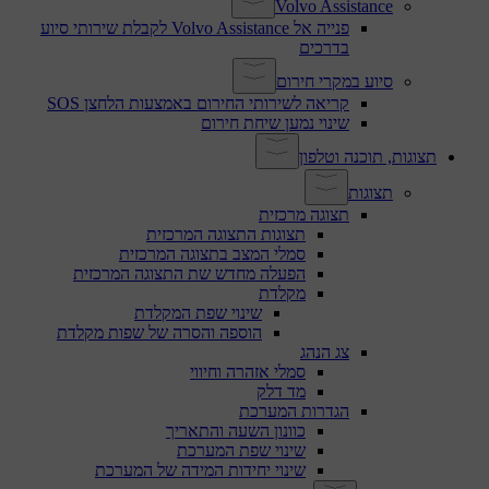
Volvo Assistance
פנייה אל Volvo Assistance לקבלת שירותי סיוע
בדרכים
סיוע במקרי חירום
קריאה לשירותי החירום באמצעות הלחצן SOS
שינוי נמען שיחת חירום
תצוגות, תוכנה וטלפון
תצוגות
תצוגה מרכזית
תצוגות התצוגה המרכזית
סמלי המצב בתצוגה המרכזית
הפעלה מחדש שת התצוגה המרכזית
מקלדת
שינוי שפת המקלדת
הוספה והסרה של שפות מקלדת
צג הנהג
סמלי אזהרה וחיווי
מד דלק
הגדרות המערכת
כוונון השעה והתאריך
שינוי שפת המערכת
שינוי יחידות המידה של המערכת