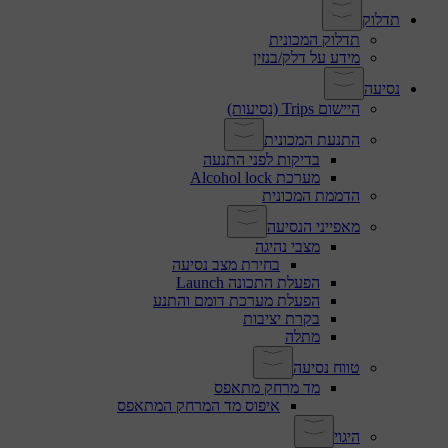
תדלוק
תדלוק המכונית
מידע על דלק/בנזין
נסיעה
היישום Trips (נסיעות)
התנעת המכונית
בדיקות לפני התנעה
מערכת Alcohol lock
הדממת המכונית
מאפייני הנסיעה
מצבי נהיגה
בחירת מצב נסיעה
הפעלת התכונה Launch
הפעלת מערכת דומם והתנע
בקרת יציבות
מתלה
טווח נסיעה
מד מרחק מתאפס
איפוס מד המרחק המתאפס
היגוי