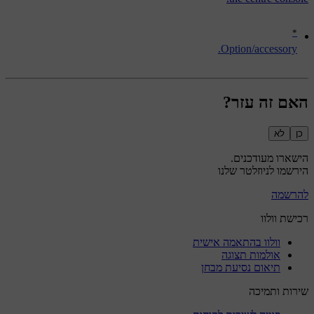
*
Option/accessory.
האם זה עזר?
כן
לא